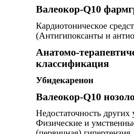
Валеокор-Q10 фармг
Кардиотоническое средст
(Антигипоксанты и анти
Анатомо-терапевтич
классификация
Убидекаренон
Валеокор-Q10 нозол
Недостаточность других 
Физические и умственные
(первичная) гипертензия.