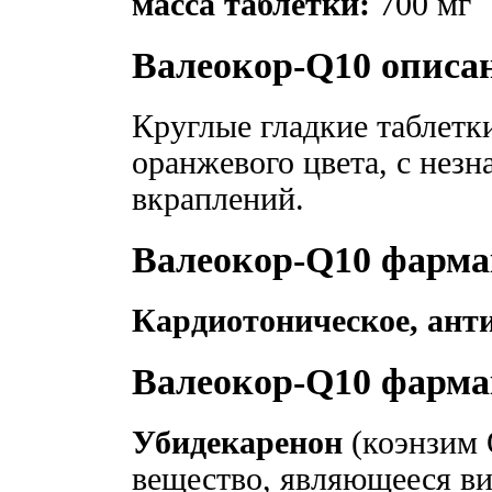
масса таблетки:
700 мг
Валеокор-Q10 описа
Круглые гладкие таблетки
оранжевого цвета, с нез
вкраплений.
Валеокор-Q10 фарма
Кардиотоническое, ант
Валеокор-Q10 фарм
Убидекаренон
(коэнзим 
вещество, являющееся в