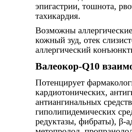
эпигастрии, тошнота, рво
тахикардия.
Возможны аллергические
кожный зуд, отек слизист
аллергический конъюнкт
Валеокор-Q10 взаим
Потенцирует фармаколог
кардиотонических, антиг
антиангинальных средст
гиполипидемических сре
редуктазы, фибраты), β-а
метопролол, пропранолол