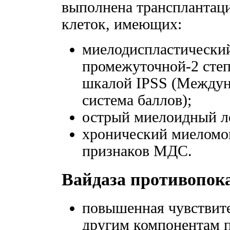
выполнена трансплантац
клеток, имеющих:
миелодиспластически
промежуточной-2 степ
шкалой IPSS (Междун
система баллов);
острый миелоидный л
хронический миеломо
признаков МДС.
Вайдаза противопок
повышенная чувствите
другим компонентам п