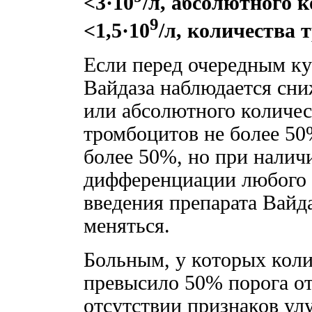
<3·10
/л, абсолютного 
9
<1,5·10
/л, количества 
Если перед очередным ку
Вайдаза наблюдается сни
или абсолютного количес
тромбоцитов не более 50
более 50%, но при налич
дифференциации любого к
введения препарата Вайда
меняться.
Больным, у которых коли
превысило 50% порога от
отсутствии признаков у