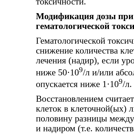
токсичности.
Модификация дозы при
гематологической токс
Гематологической токсич
снижение количества кле
лечения (надир), если ур
9
ниже 50·10
/л и/или абс
9
опускается ниже 1·10
/л.
Восстановлением считае
клеток в клеточной(ых) л
половину разницы между
и надиром (т.е. количест