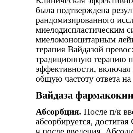
Клиническая эффективно
была подтверждена резул
рандомизированного иссл
миелодиспластическим с
миеломоноцитарным лейк
терапия Вайдазой прево
традиционную терапию п
эффективности, включая
общую частоту ответа на 
Вайдаза фармакокин
Абсорбция.
После п/к вв
абсорбируется, достигая 
ч после введения. Абсол