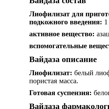
Вайдаза состав
Лиофилизат для пригот
подкожного введения:
1
активное вещество:
аза
вспомогательные вещес
Вайдаза описание
Лиофилизат:
белый лио
пористая масса.
Готовая суспензия:
белог
Вайдаза фармаколог