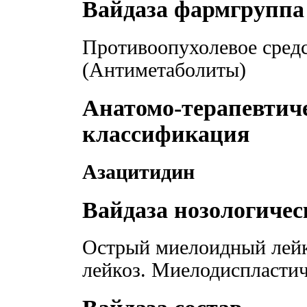
Вайдаза фармгруппа
Противоопухолевое средс
(Антиметаболиты)
Анатомо-терапевтич
классификация
Азацитидин
Вайдаза нозологиче
Острый миелоидный лей
лейкоз. Миелодиспласти