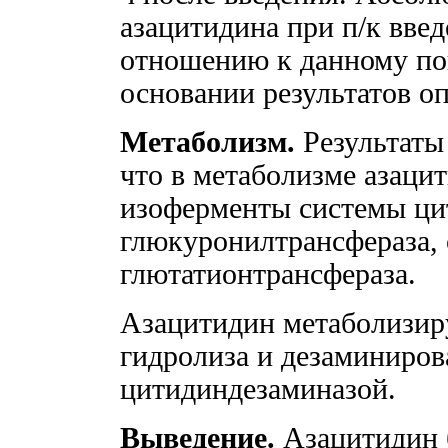
азацитидина при п/к вве
отношению к данному пок
основании результатов о
Метаболизм.
Результаты 
что в метаболизме азаци
изоферменты системы ци
глюкуронилтрансфераза, 
глютатионтрансфераза.
Азацитидин метаболизир
гидролиза и дезаминиров
цитидиндезаминазой.
Выведение.
Азацитидин 