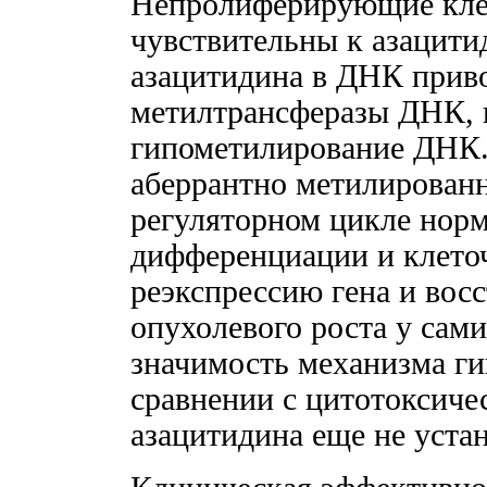
Непролиферирующие клет
чувствительны к азацити
азацитидина в ДНК прив
метилтрансферазы ДНК, в
гипометилирование ДНК
аберрантно метилированн
регуляторном цикле норм
дифференциации и клето
реэкспрессию гена и вос
опухолевого роста у сам
значимость механизма г
сравнении с цитотоксич
азацитидина еще не уста