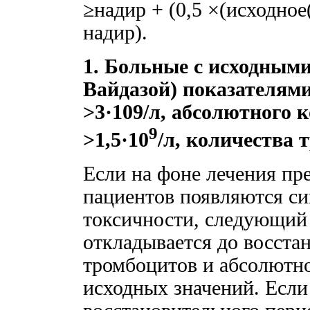
≥надир + (0,5 ×(исходное
надир).
1. Больные с исходными
Вайдазой) показателям
>3·109/л, абсолютного 
9
>1,5·10
/л, количества 
Если на фоне лечения пр
пациентов появляются с
токсичности, следующий
откладывается до восста
тромбоцитов и абсолютно
исходных значений. Есл