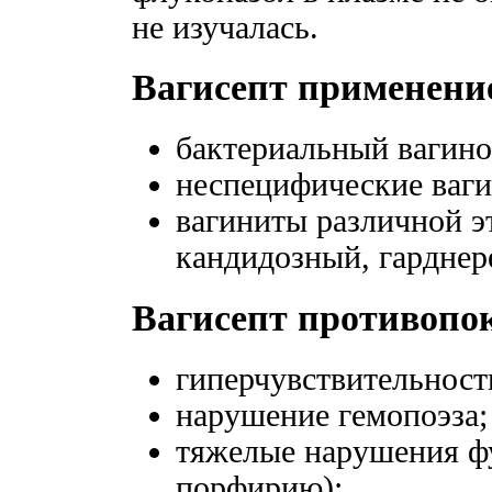
не изучалась.
Вагисепт применени
бактериальный вагино
неспецифические ваг
вагиниты различной э
кандидозный, гарднер
Вагисепт противопо
гиперчувствительност
нарушение гемопоэза;
тяжелые нарушения ф
порфирию);