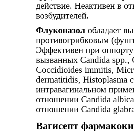
действие. Неактивен в о
возбудителей.
Флуконазол
обладает в
противогрибковым (фунг
Эффективен при оппортун
вызванных Candida spp., 
Coccidioides immitis, Mic
dermatitidis, Histoplasma
интравагинальном примен
отношении Candida albic
отношении Candida glabra
Вагисепт фармакоки