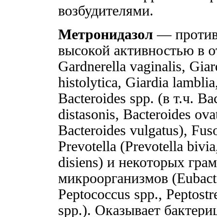
возбудителями.
Метронидазол
— против
высокой активностью в о
Gardnerella vaginalis, Giar
histolytica, Giardia lambl
Bacteroides spp. (в т.ч. Bac
distasonis, Bacteroides ova
Bacteroides vulgatus), Fuso
Prevotella (Prevotella bivia
disiens) и некоторых гр
микроорганизмов (Eubacter
Peptococcus spp., Peptost
spp.). Оказывает бактер