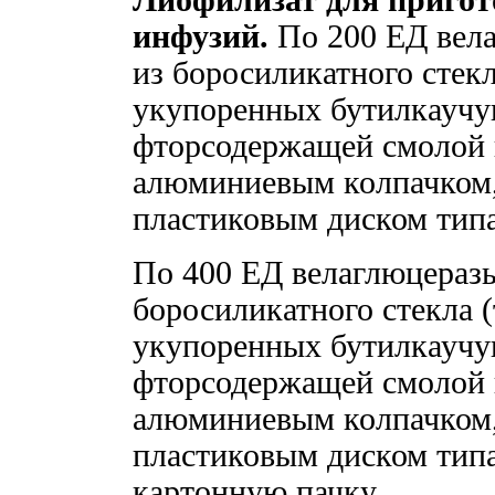
Лиофилизат для пригот
инфузий.
По 200 ЕД вела
из боросиликатного стекл
укупоренных бутилкаучу
фторсодержащей смолой 
алюминиевым колпачком
пластиковым диском типа 
По 400 ЕД велаглюцеразы
боросиликатного стекла 
укупоренных бутилкаучу
фторсодержащей смолой 
алюминиевым колпачком
пластиковым диском типа 
картонную пачку.