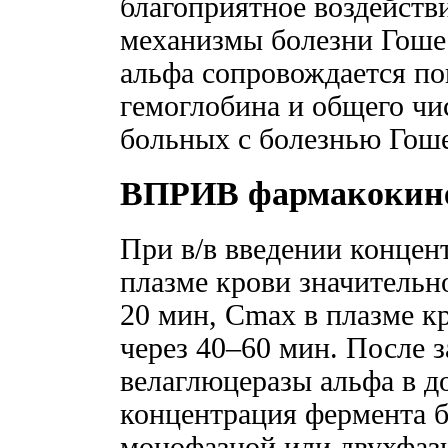
благоприятное воздейств
механизмы болезни Гоше
альфа сопровождается п
гемоглобина и общего чи
больных с болезнью Гоше
ВПРИВ фармакокин
При в/в введении концен
плазме крови значительн
20 мин, Cmax в плазме кр
через 40–60 мин. После 
велаглюцеразы альфа в до
концентрация фермента б
монофазной или двухфазн