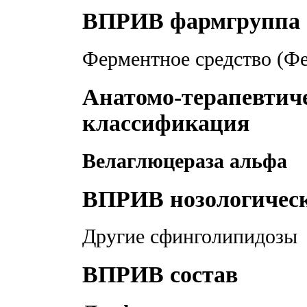
ВПРИВ фармгруппа
Ферментное средство (Ф
Анатомо-терапевтич
классификация
Велаглюцераза альфа
ВПРИВ нозологичес
Другие сфинголипидозы
ВПРИВ состав