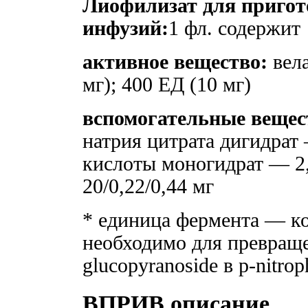
Лиофилизат для пригот
инфузий:
1 фл. содержит
активное вещество:
вела
мг); 400 ЕД (10 мг)
вспомогательные вещес
натрия цитрата дигидрат
кислоты моногидрат — 2,
20/0,22/0,44 мг
* единица фермента — ко
необходимо для превраще
glucopyranoside в p-nitro
ВПРИВ описание