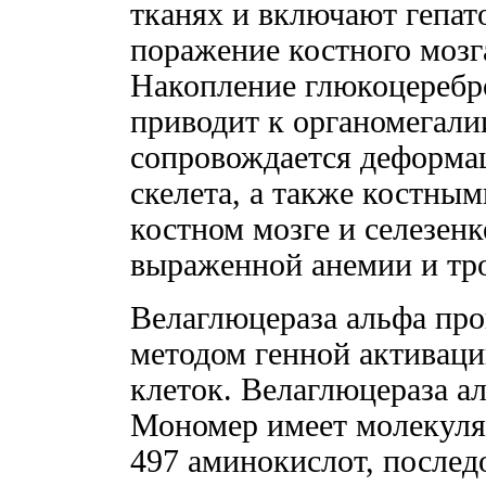
тканях и включают гепат
поражение костного мозга
Накопление глюкоцеребро
приводит к органомегали
сопровождается деформа
скелета, а также костны
костном мозге и селезен
выраженной анемии и тр
Велаглюцераза альфа про
методом генной активаци
клеток. Велаглюцераза а
Мономер имеет молекуля
497 аминокислот, послед