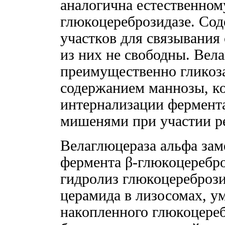
аналогична естественном
глюкоцереброзидазе. Со
участков для связывания
из них не свободны. Вел
преимущественно гликоз
содержанием маннозы, к
интернализации фермент
мишенями при участии ре
Велаглюцераза альфа зам
фермента β-глюкоцеребро
гидролиз глюкоцеребрози
церамида в лизосомах, 
накопленного глюкоцереб