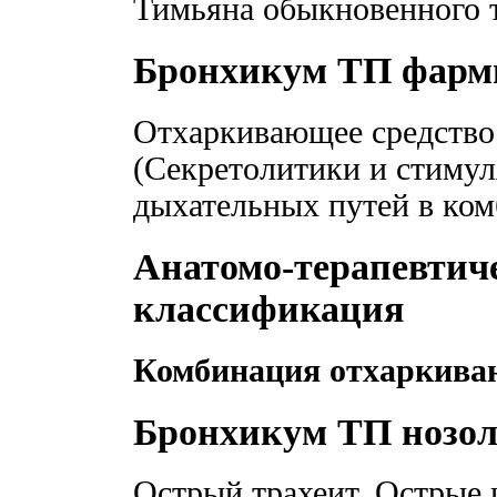
Тимьяна обыкновенного т
Бронхикум ТП фарм
Отхаркивающее средство
(Секретолитики и стиму
дыхательных путей в ко
Анатомо-терапевтич
классификация
Комбинация отхаркива
Бронхикум ТП нозол
Острый трахеит. Острые