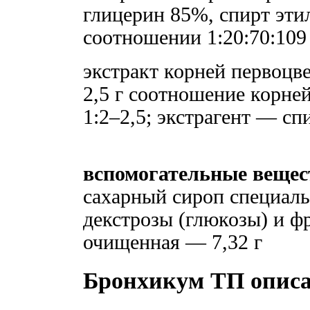
глицерин 85%, спирт этил
соотношении 1:20:70:10
экстракт корней первоцве
2,5 г соотношение корне
1:2–2,5; экстрагент — сп
вспомогательные вещес
сахарный сироп специаль
декстрозы (глюкозы) и фр
очищенная — 7,32 г
Бронхикум ТП опис