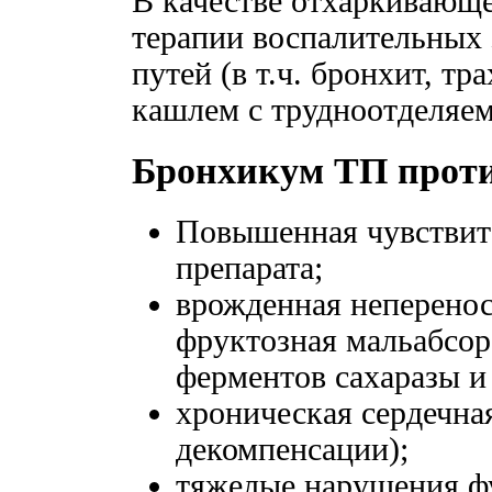
В качестве отхаркивающе
терапии воспалительных
путей (в т.ч. бронхит, т
кашлем с трудноотделяе
Бронхикум ТП прот
Повышенная чувствит
препарата;
врожденная неперенос
фруктозная мальабсор
ферментов сахаразы и
хроническая сердечная
декомпенсации);
тяжелые нарушения фу