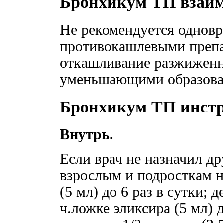
Бронхикум ТП взаим
Не рекомендуется однов
противокашлевыми препар
откашливание разжиженн
уменьшающими образова
Бронхикум ТП инст
Внутрь.
Если врач не назначил д
взрослым и подросткам н
(5 мл) до 6 раз в сутки; 
ч.ложке эликсира (5 мл) д