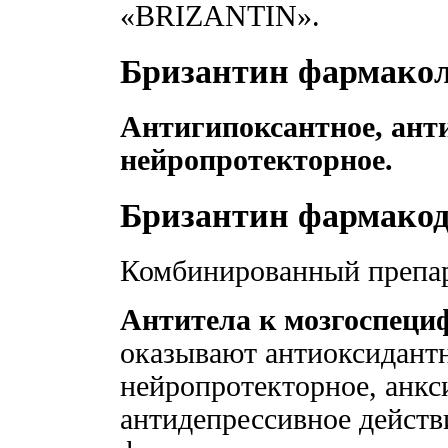
«BRIZANTIN».
Бризантин фармакол
Антигипоксантное, ант
нейропротекторное.
Бризантин фармако
Комбинированный препар
Антитела к мозгоспеци
оказывают антиоксидантн
нейропротекторное, анкс
антидепрессивное дейст