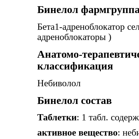
Бинелол фармгрупп
Бета1-адреноблокатор сел
адреноблокаторы )
Анатомо-терапевтич
классификация
Небиволол
Бинелол состав
Таблетки
: 1 табл. содер
активное вещество
: неб