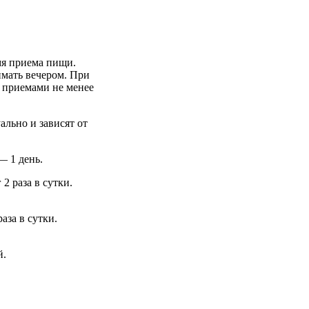
мя приема пищи.
имать вечером. При
 приемами не менее
льно и зависят от
— 1 день.
 2 раза в сутки.
раза в сутки.
й.