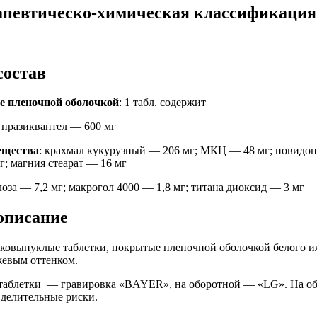
апевтическо-химическая классификация
состав
е пленочной оболочкой
: 1 табл. содержит
: празиквантел — 600 мг
ещества
: крахмал кукурузный — 206 мг; МКЦ — 48 мг; повидон
г; магния стеарат — 16 мг
лоза — 7,2 мг; макрогол 4000 — 1,8 мг; титана диоксид — 3 мг
описание
ковыпуклые таблетки, покрытые пленочной оболочкой белого и
жевым оттенком.
 таблетки — гравировка «BAYER», на оборотной — «LG». На об
 делительные риски.