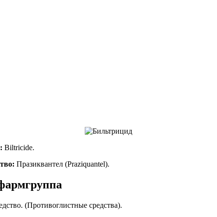
:
Biltricide.
тво:
Празиквантел (Praziquantel).
фармгруппа
дство. (Противоглистные средства).