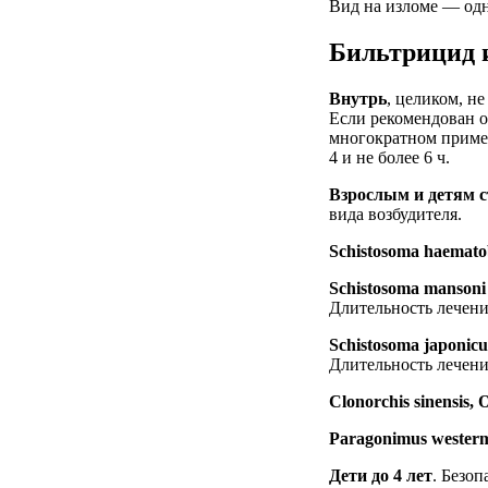
Вид на изломе — одн
Бильтрицид 
Внутрь
, целиком, н
Если рекомендован о
многократном примен
4 и не более 6 ч.
Взрослым и детям с
вида возбудителя.
Schistosoma haemat
Schistosoma mansoni 
Длительность лечени
Schistosoma japonic
Длительность лечени
Clonorchis sinensis, O
Paragonimus wester
Дети до 4 лет
. Безоп