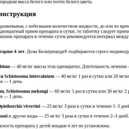
ородная масса белого или почти белого цвета.
инструкция
е разжевывая, с небольшим количеством жидкости, до или во вре
днократный прием препарата в сутки, то таблетку следует прин
ении препарата в течение суток рекомендуется интервал между
тарше 4 лет
. Дозы Бильтрицида® подбираются строго индивидуа
obium
— 40 мг/кг массы тела однократно. Длительность лечения 
и Schistosoma intercalatum
— 40 мг/кг 1 раз в сутки или 20 мг/кг
я — 1 день.
um, Schistosoma mekongi
— 60 мг/кг 1 раз в сутки или 30 мг/кг 2 
я — 1 день.
pisthorchis viverrini
— 25 мг/кг 3 раза в сутки в течение 1–3 дне
mani
и другие виды — 25 мг/кг 3 раза в сутки в течение 2–3 дней.
асность препарата у детей младше 4 лет не установлена.