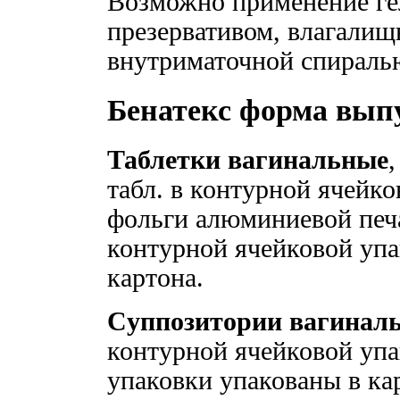
Возможно применение гел
презервативом, влагали
внутриматочной спираль
Бенатекс форма вып
Таблетки вагинальные
,
табл. в контурной ячейк
фольги алюминиевой печа
контурной ячейковой упа
картона.
Cуппозитории вагинал
контурной ячейковой упа
упаковки упакованы в ка