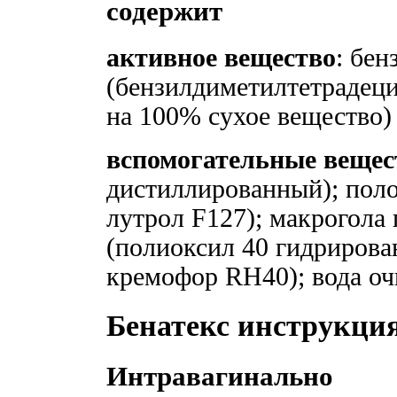
содержит
активное вещество
: бен
(бензилдиметилтетрадеци
на 100% сухое вещество)
вспомогательные вещес
дистиллированный); поло
лутрол F127); макрогола
(полиоксил 40 гидрирова
кремофор RH40); вода о
Бенатекс инструкци
Интравагинально