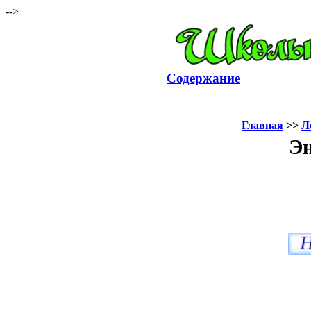
-->
Содержание
Главная
>>
Л
Эн