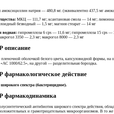
:
амоксициллин натрия — 480,8 мг. (эквивалентно 437,5 мг амо
ещества:
МКЦ — 111,7 мг; ксантановая смола — 14 мг; лимонна
ллоидный безводный — 1,5 мг; магния стеарат — 14 мг
я водная:
гипромеллоза 6 cps — 11,6 мг; гипромеллоза 15 cps — 3
макрогол 3350 — 2,3 мг; макрогол 8000 — 2,3 мг
Р описание
пленочной оболочкой белого цвета, капсуловидной формы, на 
 «АС 1000/62.5», на другой — разделительная бороздка.
Р фармакологическое действие
широкого спектра (бактерицидное).
Р фармакодинамика
лусинтетический антибиотик широкого спектра действия, обл
положительных и грамотрицательных микроорганизмов. В то же 