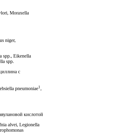
ylori, Moraxella
s niger,
 spp., Eikenella
lla spp.
циллина с
1
Klebsiella pneumoniae
,
авулановой кислотой
nia alvei, Legionella
otrophomonas