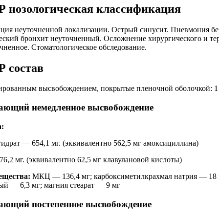
Р нозологическая классификация
ция неуточненной локализации. Острый синусит. Пневмония бе
еский бронхит неуточненный. Осложнение хирургического и те
чненное. Стоматологическое обследование.
Р состав
ированным высвобождением, покрытые пленочной оболочкой: 1 
вающий немедленное высвобождение
:
драт — 654,1 мг. (эквивалентно 562,5 мг амоксициллина)
76,2 мг. (эквивалентно 62,5 мг клавулановой кислоты)
ещества:
МКЦ — 136,4 мг; карбоксиметилкрахмал натрия — 18 
ый — 6,3 мг; магния стеарат — 9 мг
вающий постепенное высвобождение