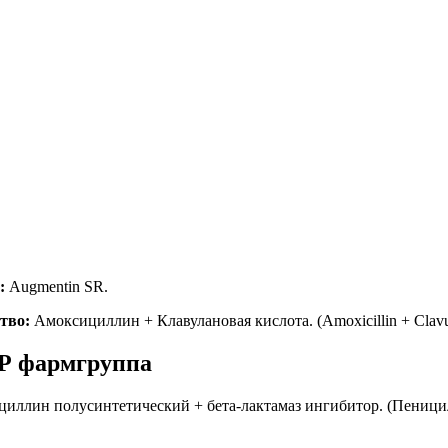
:
Augmentin SR.
тво:
Амоксициллин + Клавулановая кислота. (Amoxicillin + Clavul
Р фармгруппа
иллин полусинтетический + бета-лактамаз ингибитор. (Пениц