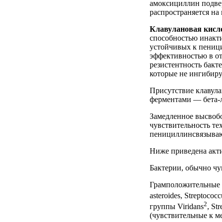
амоксициллин подвер
распространяется на
Клавулановая кисл
способностью инакти
устойчивых к пеници
эффективностью в от
резистентность бакт
которые не ингибиру
Присутствие клавул
ферментами — бета-л
Замедленное высвоб
чувствительность те
пенициллинсвязываю
Ниже приведена акти
Бактерии, обычно чу
Грамположительные аэр
asteroides, Streptoco
2
группы Viridans
, St
(чувствительные к ме