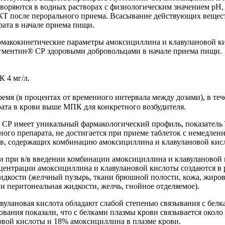
творяются в водных растворах с физиологическим значением рН,
КТ после перорального приема. Всасывание действующих вещес
рата в начале приема пищи.
макокинетические параметры амоксициллина и клавулановой к
угментин® СР здоровыми добровольцами в начале приема пищи.
 4 мг/л.
мя (в процентах от временного интервала между дозами), в теч
ата в крови выше МПК для конкретного возбудителя.
 СР имеет уникальный фармакологический профиль, показател
ного препарата, не достигается при приеме таблеток с немедл
в, содержащих комбинацию амоксициллина и клавулановой кис
и при в/в введении комбинации амоксициллина и клавулановой 
центрации амоксициллина и клавулановой кислоты создаются в 
идкости (желчный пузырь, ткани брюшной полости, кожа, жиро
 и перитонеальная жидкости, желчь, гнойное отделяемое).
улановая кислота обладают слабой степенью связывания с белк
вания показали, что с белками плазмы крови связывается окол
овой кислоты и 18% амоксициллина в плазме крови.