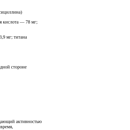
ксициллина)
я кислота — 78 мг;
,9 мг; титана
одной стороне
адающий активностью
время,