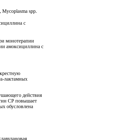
i, Mycoplasma spp.
сициллина с
при монотерапии
ции амоксициллина с
екрестную
та-лактамных
рушающего действия
нтин СР повышает
ых обусловлена
клавулановая