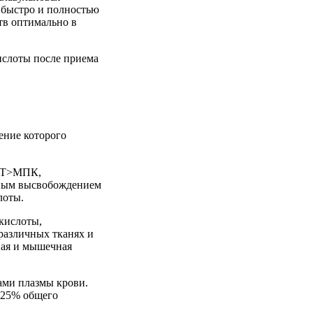
 быстро и полностью
тв оптимально в
ислоты после приема
ение которого
ь Т>МПК,
енным высвобождением
лоты.
кислоты,
различных тканях и
вая и мышечная
ами плазмы крови.
о 25% общего