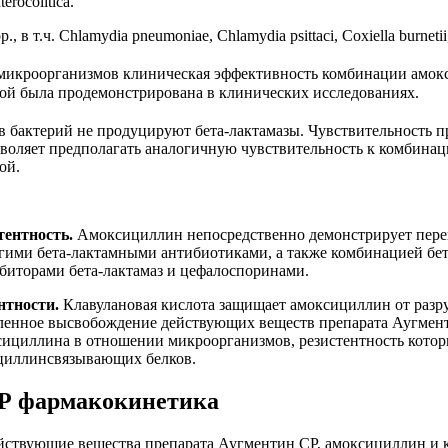
terocolitica.
., в т.ч. Chlamydia pneumoniae, Chlamydia psittaci, Coxiella burneti
микроорганизмов клиническая эффективность комбинации амок
ой была продемонстрирована в клинических исследованиях.
 бактерий не продуцируют бета-лактамазы. Чувствительность 
воляет предполагать аналогичную чувствительность к комбина
ой.
тентность.
Амоксициллин непосредственно демонстрирует пер
угими бета-лактамными антибиотиками, а также комбинацией бе
биторами бета-лактамаз и цефалоспоринами.
нтности.
Клавулановая кислота защищает амоксициллин от раз
едленное высвобождение действующих веществ препарата Аугме
сициллина в отношении микроорганизмов, резистентность котор
циллинсвязывающих белков.
Р фармакокинетика
йствующие вещества препарата Аугментин СР, амоксициллин и 