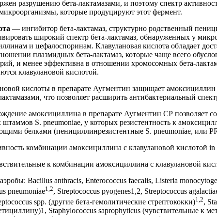
жен разрушению бета-лактамазами, и поэтому спектр активнос
 микроорганизмы, которые продуцируют этот фермент.
ота
— ингибитор бета-лактамаз, структурно родственный пениц
вировать широкий спектр бета-лактамаз, обнаруженных у микр
ллинам и цефалоспоринам. Клавулановая кислота обладает дос
ношении плазмидных бета-лактамаз, которые чаще всего обусл
ерий, и менее эффективна в отношении хромосомных бета-лактама
ются клавулановой кислотой.
ановой кислоты в препарате Аугментин защищает амоксициллин
актамазами, что позволяет расширить антибактериальный спек
ождение амоксициллина в препарате Аугментин СР позволяет со
х штаммов S. pneumoniae, у которых резистентность к амоксицил
щими белками (пенициллинрезистентные S. pneumoniae, или PR
вность комбинации амоксициллина с клавулановой кислотой in v
вствительные к комбинации амоксициллина с клавулановой кис
обы: Bacillus anthracis, Enterococcus faecalis, Listeria monocytog
1,2
ccus pneumoniae
, Streptococcus pyogenes1,2, Streptococcus agalactia
1,2
reptococcus spp. (другие бета-гемолитические стрептококки)
, St
тициллину)1, Staphylococcus saprophyticus (чувствительные к м