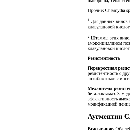
maltophilia, Yersinia en
Прочие: Chlamydia spp
1
Для данных видов 
клавулановой кислот
2
Штаммы этих видов
амоксициллином поз
клавулановой кислот
Резистентность
Перекрестная резис
резистентность с др
антибиотиков с инги
Механизмы резисте
бета-лактамаз. Зам
эффективность амок
модификацией пени
Аугментин С
Всасывание.
Оба де