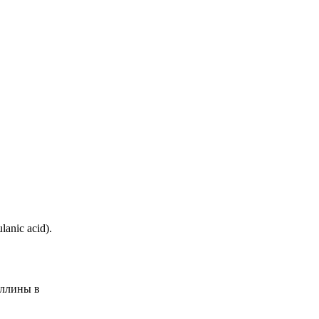
anic acid).
иллины в