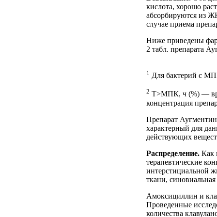
кислота, хорошо рас
абсорбируются из Ж
случае приема препа
Ниже приведены фар
2 табл. препарата А
1
Для бактерий с МПК
2
Т>МПК, ч (%) — вре
концентрация препар
Препарат Аугментин
характерный для дан
действующих вещест
Распределение.
Как 
терапевтические кон
интерстициальной ж
ткани, синовиальная
Амоксициллин и клав
Проведенные исследо
количества клавулан