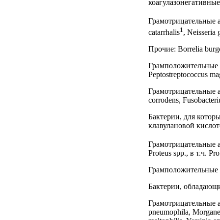
коагулазонегативные
Грамотрицательные аэр
1
catarrhalis
, Neisseria 
Прочие: Borrelia burgd
Грамположительные ана
Peptostreptococcus ma
Грамотрицательные ана
corrodens, Fusobacteri
Бактерии, для котор
клавулановой кисло
Грамотрицательные аэ
Proteus spp., в т.ч. Pro
Грамположительные аэ
Бактерии, обладающ
Грамотрицательные аэро
pneumophila, Morganel