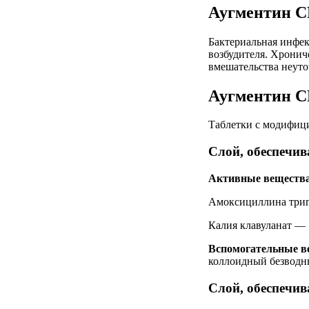
Аугментин С
Бактериальная инфек
возбудителя. Хронич
вмешательства неуто
Аугментин С
Таблетки с модифиц
Слой, обеспечи
Активные вещества
Амоксициллина триги
Калия клавуланат — 
Вспомогательные в
коллоидный безводн
Слой, обеспечи