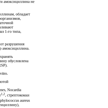
ти амоксициллина не
иллинам, обладает
оорганизмов,
таточной
овливают
з 1-го типа,
 от разрушения
тр амоксициллина.
хранять
лину обусловлена
SP).
itro.
лотой
enes, Nocardia
1,2
e
, стрептококки
aphylococcus aureus
етициллину),