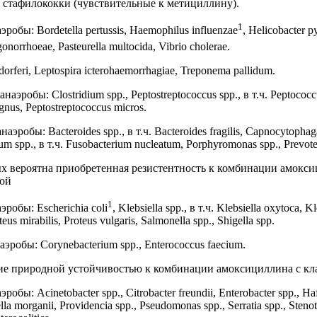
 стафилококки (чувствительные к метициллину).
1
обы: Bordetella pertussis, Haemophilus influenzae
, Helicobacter p
gonorrhoeae, Pasteurella multocida, Vibrio cholerae.
orferi, Leptospira icterohaemorrhagiae, Treponema pallidum.
эробы: Clostridium spp., Peptostreptococcus spp., в т.ч. Peptococcu
gnus, Peptostreptococcus micros.
эробы: Bacteroides spp., в т.ч. Bacteroides fragilis, Capnocytophaga
um spp., в т.ч. Fusobacterium nucleatum, Porphyromonas spp., Prevote
ых вероятна приобретенная резистентность к комбинации амокси
той
1
робы: Escherichia coli
, Klebsiella spp., в т.ч. Klebsiella oxytoca, 
teus mirabilis, Proteus vulgaris, Salmonella spp., Shigella spp.
робы: Corynebacterium spp., Enterococcus faecium.
ие природной устойчивостью к комбинации амоксициллина с кл
бы: Acinetobacter spp., Citrobacter freundii, Enterobacter spp., Haf
la morganii, Providencia spp., Pseudomonas spp., Serratia spp., Sten