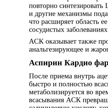
повторно синтезировать 
и другие механизмы пода
что расширяет область е
сосудистых заболеваниях
АСК оказывает также пр
анальгезирующее и жаро
Аспирин Кардио фа
После приема внутрь аце
быстро и полностью вса
метаболизируется во вре
всасывания АСК превращ
салициловую кислоту, ко