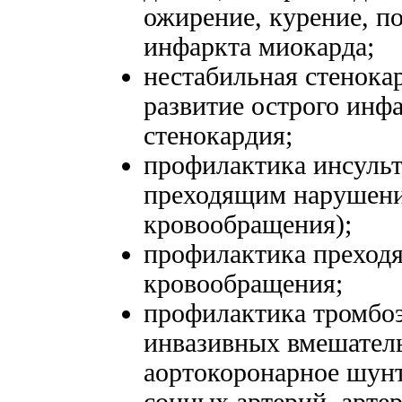
ожирение, курение, п
инфаркта миокарда;
нестабильная стенока
развитие острого инф
стенокардия;
профилактика инсульта
преходящим нарушени
кровообращения);
профилактика преход
кровообращения;
профилактика тромбо
инвазивных вмешатель
аортокоронарное шунт
сонных артерий, арте