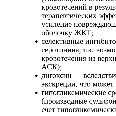
кровотечений в резул
терапевтических эффе
усиление повреждающе
оболочку ЖКТ;
селективные ингибито
серотонина, т.к. воз
кровотечения из верх
АСК);
дигоксин — вследстви
экскреции, что может 
гипогликемические ср
(производные сульфо
счет гипогликемическ