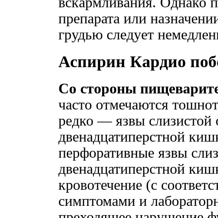
вскармливания. Однако 
препарата или назначени
грудью следует немедлен
Аспирин Кардио поб
Со стороны пищеварит
часто отмечаются тошнота
редко — язвы слизистой 
двенадцатиперстной киш
перфоративные язвы слиз
двенадцатиперстной киш
кровотечение (с соотве
симптомами и лаборатор
преходящее нарушение ф