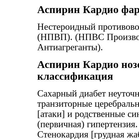
Аспирин Кардио фа
Нестероидный противово
(НПВП). (НПВС Произво
Антиагреганты).
Аспирин Кардио ноз
классификация
Сахарный диабет неуточ
транзиторные церебраль
[атаки] и родственные с
(первичная) гипертензия.
Стенокардия [грудная жа