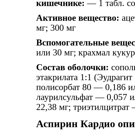
кишечнике:
— 1 табл. с
Активное вещество:
аце
мг; 300 мг
Вспомогательные вещес
или 30 мг; крахмал кук
Состав оболочки:
сопол
этакрилата 1:1 (Эудрагит
полисорбат 80 — 0,186 ил
лаурилсульфат — 0,057 ил
22,38 мг; триэтилцитрат
Аспирин Кардио опи