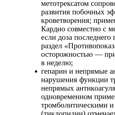
метотрексатом сопров
развития побочных эф
кроветворения; прим
Кардио совместно с м
если доза последнего 
раздел «Противопоказ
осторожностью — при 
в неделю;
гепарин и непрямые а
нарушения функции т
непрямых антикоагуля
одновременном примен
тромболитическими и
(тиклопидин) отмечае