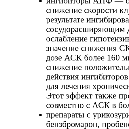
ингибиторы АПФ — от
снижение скорости кл
результате ингибиров
сосудорасширяющим де
ослабление гипотензи
значение снижения СК
дозе АСК более 160 мг
снижение положитель
действия ингибиторо
для лечения хроничес
Этот эффект также пр
совместно с АСК в бо
препараты с урикозу
бензбромарон, пробе