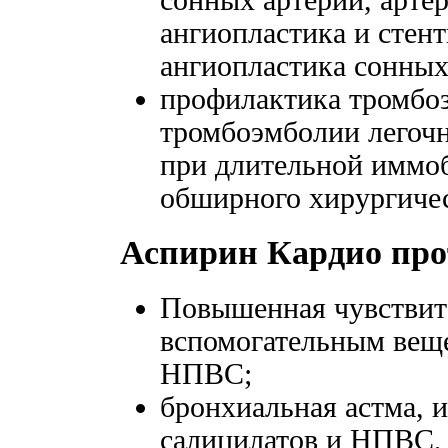
ангиопластика и стен
ангиопластика сонных
профилактика тромбоз
тромбоэмболии легочно
при длительной иммоб
обширного хирургичес
Аспирин Кардио про
Повышенная чувствит
вспомогательным веще
НПВС;
бронхиальная астма, 
салицилатов и НПВС, 