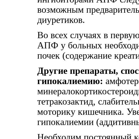
возможным предварител
диуретиков.
Во всех случаях в перву
АПФ у больных необход
почек (содержание креати
Другие препараты, спо
гипокалиемию:
амфотери
минералокортикостероиды
тетракозактид, слабител
моторику кишечника. Уве
гипокалиемии (аддитивн
Необходим постоянный ко