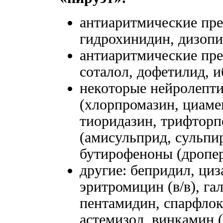
антиаритмические пре
гидрохинидин, дизопи
антиаритмические преп
соталол, дофетилид, и
некоторые нейролепт
(хлорпромазин, циаме
тиоридазин, трифторп
(амисульприд, сульпир
бутирофеноны (дропер
другие: бепридил, ци
эритромицин (в/в), га
пентамидин, спарфлок
астемизол, винкамин (