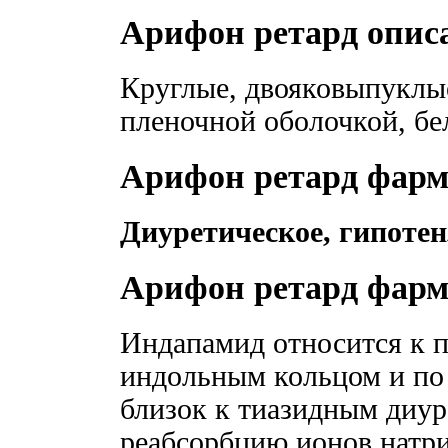
Арифон ретард опис
Круглые, двояковыпуклы
пленочной оболочкой, бел
Арифон ретард фарм
Диуретическое, гипотен
Арифон ретард фар
Индапамид относится к 
индольным кольцом и по
близок к тиазидным диу
реабсорбцию ионов натри