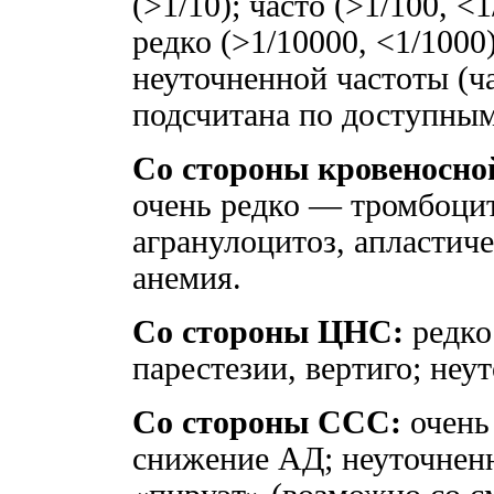
(>1/10); часто (>1/100, <1
редко (>1/10000, <1/1000)
неуточненной частоты (ч
подсчитана по доступны
Со стороны кровеносно
очень редко — тромбоцит
агранулоцитоз, апластич
анемия.
Со стороны ЦНС:
редко
парестезии, вертиго; не
Со стороны ССС:
очень
снижение АД; неуточнен