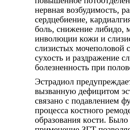
повышенное потоотделен
нервная возбудимость, р
сердцебиение, кардиалги
боль, снижение либидо, 
инволюции кожи и слизи
слизистых мочеполовой 
сухость и раздражение с
болезненность при полов
Эстрадиол предупреждае
вызванную дефицитом эст
связано с подавлением ф
процесса костного ремод
образования кости. Было 
применение ЗГТ позволяе