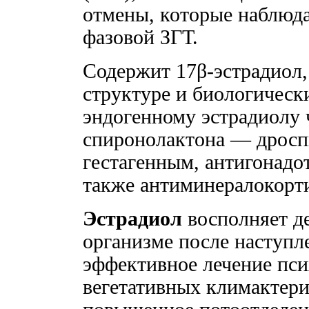
отмены, которые наблюд
фазовой ЗГТ.
Содержит 17β-эстрадиол
структуре и биологическ
эндогенному эстрадиолу 
спиронолактона — дросп
гестагенным, антигонадо
также антиминералокорт
Эстрадиол
восполняет д
организме после наступл
эффективное лечение пс
вегетативных климактер