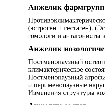
Анжелик фармгрупп
Противоклимактерическо
(эстроген + гестаген). (Э
гомологи и антагонисты 
Анжелик нозологиче
Постменопаузный остеоп
климактерическое состо
Постменопаузный атрофи
и перименопаузные нару
Изменения структуры ко