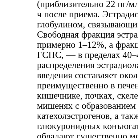
(приблизительно 22 пг/мл
ч после приема. Эстрадио
глобулином, связывающи
Свободная фракция эстра
примерно 1–12%, а фракц
ГСПС, — в пределах 40
распределения эстрадиола
введения составляет окол
преимущественно в печен
кишечнике, почках, скел
мишенях с образованием 
катехолэстрогенов, а так
глюкуронидных конъюгат
обладают существенно м