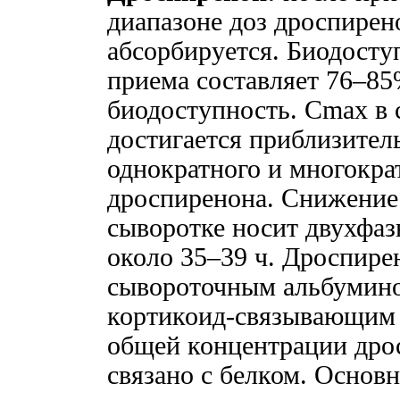
диапазоне доз дроспирен
абсорбируется. Биодосту
приема составляет 76–85
биодоступность. Сmax в 
достигается приблизитель
однократного и многокра
дроспиренона. Снижение
сыворотке носит двухфаз
около 35–39 ч. Дроспире
сывороточным альбумино
кортикоид-связывающим 
общей концентрации дрос
связано с белком. Основ