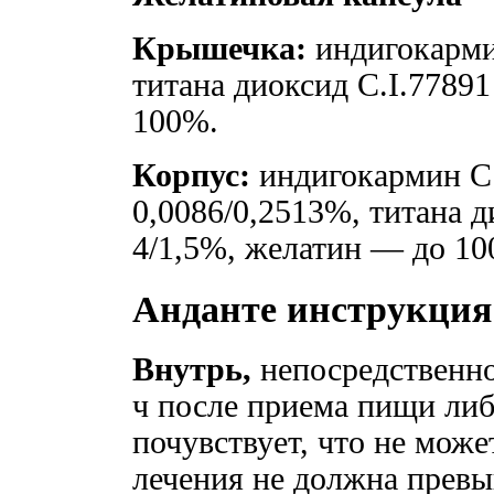
Крышечка:
индигокарми
титана диоксид C.I.7789
100%.
Корпус:
индигокармин C
0,0086/0,2513%, титана 
4/1,5%, желатин — до 10
Анданте инструкция
Внутрь,
непосредственно 
ч после приема пищи либ
почувствует, что не мож
лечения не должна превы