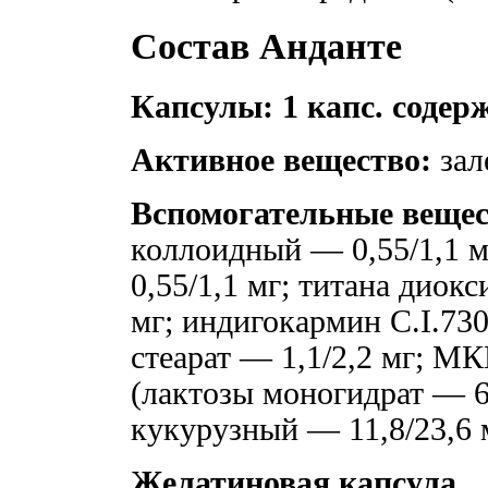
Состав Анданте
Капсулы: 1 капс. содер
Активное вещество:
зал
Вспомогательные вещес
коллоидный — 0,55/1,1 м
0,55/1,1 мг; титана диокс
мг; индигокармин C.I.730
стеарат — 1,1/2,2 мг; МК
(лактозы моногидрат — 66
кукурузный — 11,8/23,6 
Желатиновая капсула