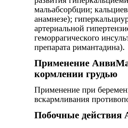
развития гиперкальциеми
мальабсорбции; кальциев
анамнезе); гиперкальциу
артериальной гипертензи
геморрагического инсульт
препарата римантадина).
Применение АнвиМак
кормлении грудью
Применение при беременн
вскармливания противоп
Побочные действия