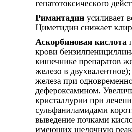
гепатотоксического дейст
Римантадин
усиливает 
Циметидин снижает клир
Аскорбиновая кислота
п
крови бензилпенициллина
кишечнике препаратов же
железо в двухвалентное)
железа при одновременн
дефероксамином. Увеличи
кристаллурии при лечени
сульфаниламидами коротк
выведение почками кисло
имеющих щелочную реакци