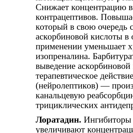
Снижает концентрацию в
контрацептивов. Повышае
который в свою очередь
аскорбиновой кислоты в
применении уменьшает х
изопреналина. Барбитур
выведение аскорбиновой
терапевтическое действи
(нейролептиков) — прои
канальцевую реабсорбци
трициклических антидепр
Лоратадин.
Ингибиторы
увеличивают концентраци