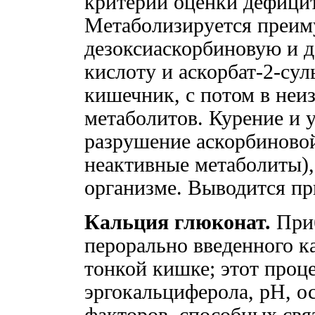
критерий оценки дефицит
Метаболизируется преим
дезоксиаскорбиновую и д
кислоту и аскорбат-2-сул
кишечник, с потом в неи
метаболитов. Курение и 
разрушение аскорбиново
неактивные метаболиты),
организме. Выводится пр
Кальция глюконат.
Приб
перорально введенного к
тонкой кишке; этот проце
эргокальциферола, рН, о
факторов, способных свя