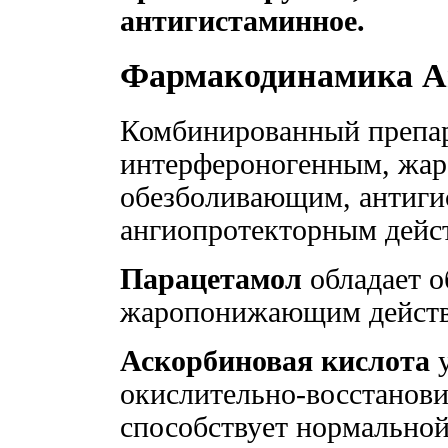
антигистаминное.
Фармакодинамика 
Комбинированный препар
интерфероногенным, жа
обезболивающим, антиг
ангиопротекторным дейс
Парацетамол
обладает 
жаропонижающим действ
Аскорбиновая кислота
у
окислительно-восстанови
способствует нормально