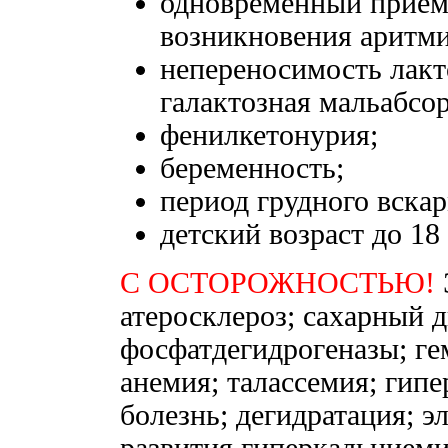
одновременный прием 
возникновения аритми
непереносимость лакт
галактозная мальабсо
фенилкетонурия;
беременность;
период грудного вска
детский возраст до 18 
С ОСТОРОЖНОСТЬЮ!
атеросклероз; сахарный д
фосфатдегидрогеназы; ге
анемия; талассемия; гип
болезнь; дегидратация; 