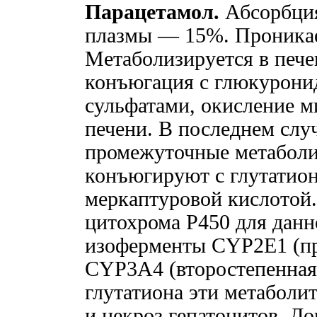
Парацетамол.
Абсорбция
плазмы — 15%. Проникае
Метаболизируется в пече
конъюгация с глюкурони
сульфатами, окисление 
печени. В последнем слу
промежуточные метаболи
конъюгируют с глутатион
меркаптуровой кислотой
цитохрома Р450 для данн
изоферменты CYP2E1 (п
CYP3A4 (второстепенная
глутатиона эти метаболи
и некроз гепатоцитов. 