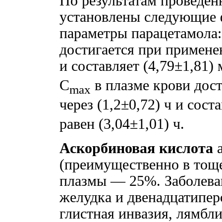
По результатам проведе
установлены следующие 
параметры парацетамола:
достигается при применен
и составляет (4,79±1,81) 
C
в плазме крови дос
max
через (1,2±0,72) ч и сост
равен (3,04±1,01) ч.
Аскорбиновая кислота
а
(преимущественно в тоще
плазмы — 25%. Заболева
желудка и двенадцатипер
глистная инвазия, лямбли