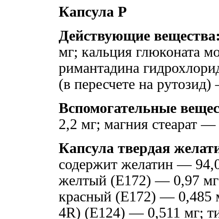
Капсула Р
Действующие вещества
мг; кальция глюконата м
римантадина гидрохлорид
(в пересчете на рутозид)
Вспомогательные вещес
2,2 мг; магния стеарат — 
Капсула твердая желати
содержит желатин — 94,0
желтый (E172) — 0,97 мг
красный (E172) — 0,485 
4R) (E124) — 0,511 мг; т