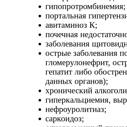
гипопротромбинемия;
портальная гипертенз
авитаминоз К;
почечная недостаточн
заболевания щитовид
острые заболевания п
гломерулонефрит, ост
гепатит либо обостре
данных органов);
хронический алкоголи
гиперкальциемия, выр
нефроуролитиаз;
саркоидоз;