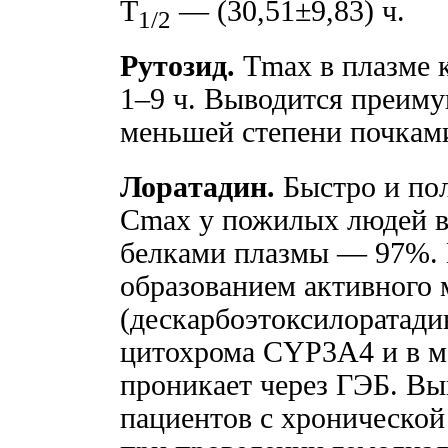
T
— (30,51±9,83) ч.
1/2
Рутозид.
Tmax в плазме 
1–9 ч. Выводится преиму
меньшей степени почкам
Лоpaтадин.
Быстро и по
Cmax у пожилых людей во
белками плазмы — 97%. 
образованием активного 
(дескарбоэтоксилоратади
цитохрома CYP3A4 и в м
проникает через ГЭБ. Вы
пациентов с хронической