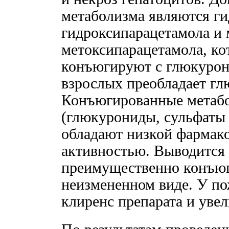
метаболизма являются ги
гидроксипарацетамола и 
метоксипарацетамола, ко
конъюгируют с глюкурон
взрослых преобладает гл
Конъюгированные метабо
(глюкурониды, сульфаты 
обладают низкой фармакол
активностью. Выводится 
преимущественно конъюг
неизмененном виде. У п
клиренс препарата и уве