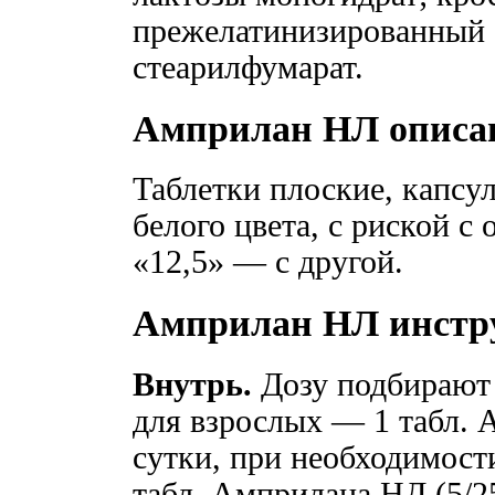
прежелатинизированный (
стеарилфумарат.
Амприлан НЛ описа
Таблетки плоские, капсу
белого цвета, с риской с
«12,5» — с другой.
Амприлан НЛ инстр
Внутрь.
Дозу подбирают 
для взрослых — 1 табл. А
сутки, при необходимост
табл. Амприлана НД (5/25