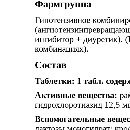
Фармгруппа
Гипотензивное комбинир
(ангиотензинпревращаю
ингибитор + диуретик).
комбинациях).
Состав
Таблетки: 1 табл. соде
Активные вещества:
рам
гидрохлоротиазид 12,5 мг
Вспомогательные вещес
лактозы моногидрат; кро