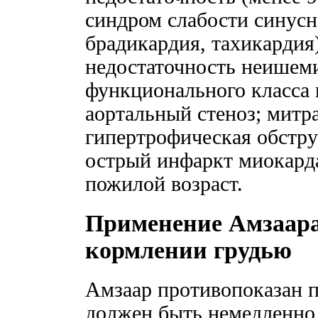
синдром слабости синусн
брадикардия, тахикардия
недостаточность неишеми
функционального класса
аортальный стеноз; митр
гипертрофическая обстру
острый инфаркт миокарда 
пожилой возраст.
Применение Амзаара
кормлении грудью
Амзаар противопоказан п
должен быть немедленно