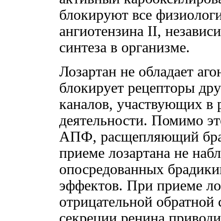
блокируют все физиологи
ангиотензина II, независ
синтеза в организме.
Лозартан не обладает аг
блокирует рецепторы др
каналов, участвующих в 
деятельности. Помимо эт
АПФ, расщепляющий брад
приеме лозартана не наб
опосредованных брадики
эффектов. При приеме ло
отрицательной обратной с
секреции ренина привод