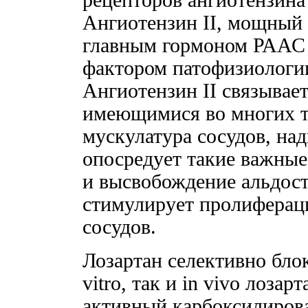
Ангиотензин II, мощный 
главным гормоном РААС
фактором патофизиологии
Ангиотензин II связывае
имеющимися во многих тк
мускулатура сосудов, над
опосредует такие важные
и высвобождение альдост
стимулирует пролиферац
сосудов.
Лозартан селективно бло
vitro, так и in vivo лоза
активный карбоксилиров