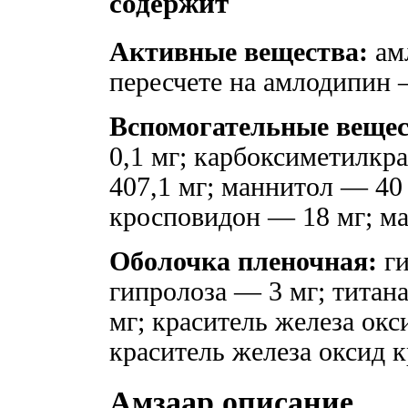
содержит
Активные вещества:
амл
пересчете на амлодипин —
Вспомогательные вещес
0,1 мг; карбоксиметилк
407,1 мг; маннитол — 40
кросповидон — 18 мг; ма
Оболочка пленочная:
ги
гипролоза — 3 мг; титана
мг; краситель железа ок
краситель железа оксид
Амзаар описание