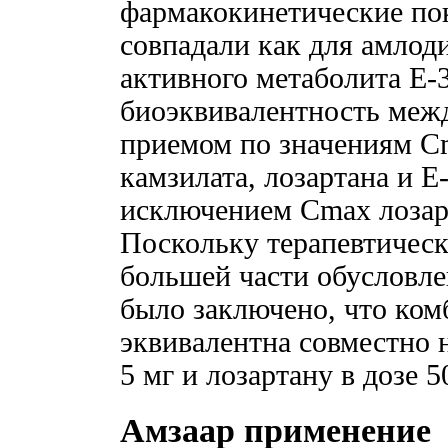
фармакокинетические пок
совпадали как для амлоди
активного метаболита Е-
биоэквивалентность меж
приемом по значениям C
камзилата, лозартана и Е-
исключением Cmax лозарт
Поскольку терапевтическ
большей части обусловле
было заключено, что ком
эквивалентна совместно 
5 мг и лозартану в дозе 5
Амзаар применение