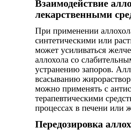
Взаимодействие алло
лекарственными сре
При применении аллохола
синтетическими или рас
может усиливаться желче
аллохола со слабительны
устранению запоров. Ал
всасыванию жирораствор
можно применять с анти
терапевтическими средс
процессах в печени или 
Передозировка алло