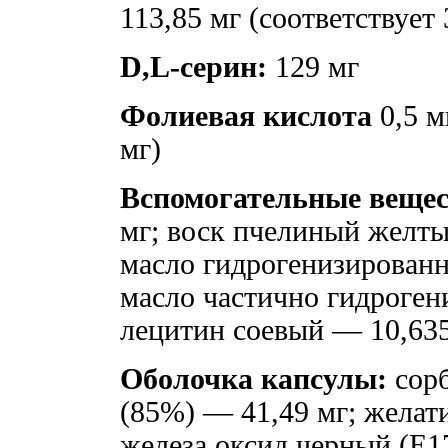
113,85 мг (соответствует 
D,L-серин:
129 мг
Фолиевая кислота
0,5 м
мг)
Вспомогательные вещес
мг; воск пчелиный желты
масло гидрогенизированн
масло частично гидроген
лецитин соевый — 10,6
Оболочка капсулы:
сорб
(85%) — 41,49 мг; желат
железа оксид черный (Е1