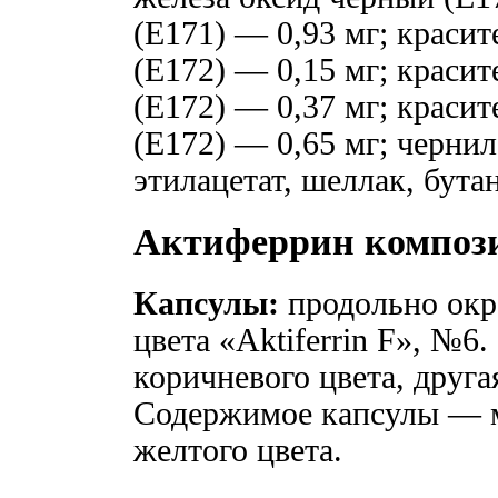
(Е171) — 0,93 мг; краси
(Е172) — 0,15 мг; краси
(Е172) — 0,37 мг; красит
(Е172) — 0,65 мг; чернил
этилацетат, шеллак, бута
Актиферрин композ
Капсулы:
продольно окр
цвета «Aktiferrin F», №6
коричневого цвета, друг
Содержимое капсулы — ма
желтого цвета.