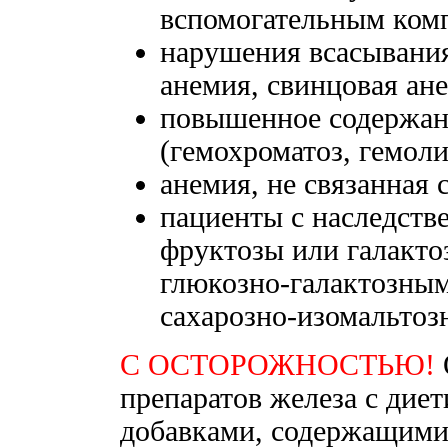
вспомогательным комп
нарушения всасывания
анемия, свинцовая ане
повышенное содержани
(гемохроматоз, гемоли
анемия, не связанная 
пациенты с наследст
фруктозы или галакто
глюкозно-галактозны
сахарозно-изомальто
С ОСТОРОЖНОСТЬЮ!
препаратов железа с дие
добавками, содержащими