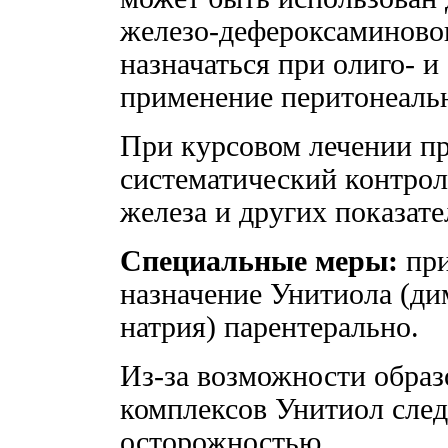
железо-дефероксаминовог
назначаться при олиго- 
применение перитонеальн
При курсовом лечении п
систематический контро
железа и других показат
Специальные меры:
при
назначение Унитиола (д
натрия) парентерально.
Из-за возможности обра
комплексов Унитиол след
осторожностью.