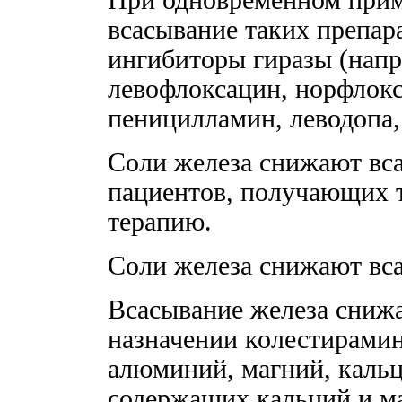
При одновременном прим
всасывание таких препар
ингибиторы гиразы (нап
левофлоксацин, норфлокс
пеницилламин, леводопа,
Соли железа снижают вса
пациентов, получающих 
терапию.
Соли железа снижают вс
Всасывание железа сниж
назначении колестирамин
алюминий, магний, кальц
содержащих кальций и м