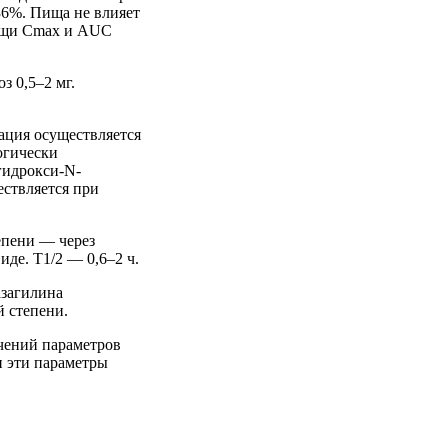
36%. Пища не влияет
пищи Cmax и AUC
з 0,5–2 мг.
ация осуществляется
огически
гидрокси-N-
ствляется при
епени — через
де. T1/2 — 0,6–2 ч.
загилина
й степени.
чений параметров
и эти параметры