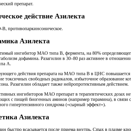
еский препарат.
ческое действие Азилекта
В, противопаркинсоническое.
мика Азилекта
тимый ингибитор МАО типа В, фермента, на 80% определяюще
таболизм дофамина. Разагилин в 30–80 раз активнее в отношени
па А.
ирующего действия препарата на МАО типа В в ЦНС повышается
ие токсичных свободных радикалов, избыточное образование ко
она. Разагилин обладает также нейропротективным действием.
ктивных ингибиторов МАО препарат в терапевтических дозах не
щих с пищей биогенных аминов (например тирамина), в связи с
ного гипертензивного синдрома («сырный эффект»).
тика Азилекта
ин быстро всасывается после приема внутрь, Cmax в плазме кров