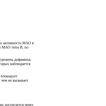
го активность МАО в
и МАО типа В, по
 уровень дофамина,
торых наблюдается
 блокирует
 чем не вызывает
и достигается через