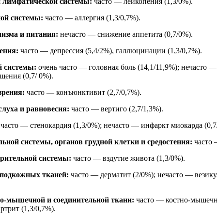
и лимфатической системы:
часто — лейкопения (1,3/0%).
ой системы:
часто — аллергия (1,3/0,7%).
изма и питания:
нечасто — снижение аппетита (0,7/0%).
ения:
часто — депрессия (5,4/2%), галлюцинации (1,3/0,7%).
й системы:
очень часто — головная боль (14,1/11,9%); нечасто 
щения (0,7/ 0%).
зрения:
часто — конъюнктивит (2,7/0,7%).
слуха и равновесия:
часто — вертиго (2,7/1,3%).
часто — стенокардия (1,3/0%); нечасто — инфаркт миокарда (0,7
ьной системы, органов грудной клетки и средостения:
часто —
рительной системы:
часто — вздутие живота (1,3/0%).
 подкожных тканей:
часто — дерматит (2/0%); нечасто — везику
но-мышечной и соединительной ткани:
часто — костно-мышечная
артрит (1,3/0,7%).