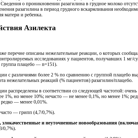
 Сведения о проникновении разагилина в грудное молоко отсутс
нения разагилина в период грудного вскармливания необходим
я матери и ребенка.
йствия Азилекта
иже перечне описаны нежелательные реакции, о которых сообщ
контролируемых исследованиях у пациентов, получавших 1 мг/су
 группа плацебо — n=151).
ии с различиями более 2 % по сравнению с группой плацебо в
тота нежелательных реакций (% пациентов) разагилин/плацебо.
ии распределены в соответствии со следующей частотой: очень
ее 1%, но менее 10%; нечасто — не менее 0,1%, но менее 1%; ред
ь редко — менее 0,01%.
часто — грипп (4,7/0,7%).
 злокачественные и неуточненные новообразования (включа
3/0,7%).