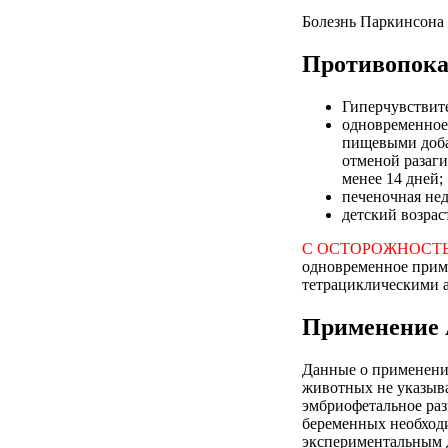
Болезнь Паркинсона 
Противопока
Гиперчувствите
одновременное
пищевыми доба
отменой разаги
менее 14 дней;
печеночная нед
детский возрас
С ОСТОРОЖНОСТ
одновременное прим
тетрациклическими 
Применение 
Данные о применении
животных не указыва
эмбриофетальное раз
беременных необходи
экспериментальным 