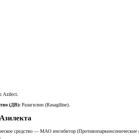
:
Azilect.
тво (ДВ):
Разагилин (Rasagiline).
Азилекта
еское средство — МАО ингибитор (Противопаркинсонические с
.