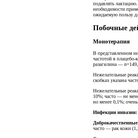
подавлять лактацию.
необходимости приме
ожидаемую пользу дл
Побочные де
Монотерапия
В представленном н
частотой в плацебо-
разагилина — n=149,
Нежелательные реакц
скобках указана час
Нежелательные реакц
10%; часто — не мен
но менее 0,1%; очен
Инфекции инвазии:
Доброкачественные,
часто — рак кожи (1,