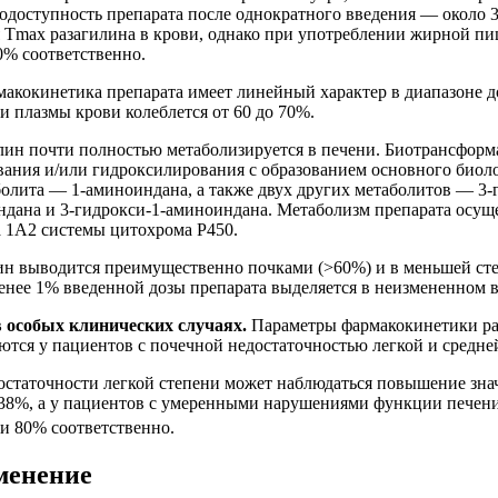
иодоступность препарата после однократного введения — около 
я Tmax разагилина в крови, однако при употреблении жирной 
0% соответственно.
акокинетика препарата имеет линейный характер в диапазоне до
и плазмы крови колеблется от 60 до 70%.
лин почти полностью метаболизируется в печени. Биотрансформ
ания и/или гидроксилирования с образованием основного биол
олита — 1-аминоиндана, а также двух других метаболитов — 3-
дана и 3-гидрокси-1-аминоиндана. Метаболизм препарата осуще
 1A2 системы цитохрома Р450.
ин выводится преимущественно почками (>60%) и в меньшей ст
нее 1% введенной дозы препарата выделяется в неизмененном ви
 особых клинических случаях.
Параметры фармакокинетики ра
ются у пациентов с почечной недостаточностью легкой и средне
остаточности легкой степени может наблюдаться повышение зна
 38%, а у пациентов с умеренными нарушениями функции печен
 и 80% соответственно.
менение