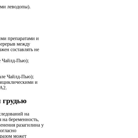
ми леводопы).
ыми препаратами и
Перерыв между
жен составлять не
е Чайлд-Пью);
але Чайлд-Пью);
рициклическими и
A2.
 грудью
следований на
 на беременность,
енения разагилина у
Согласно
бразом может