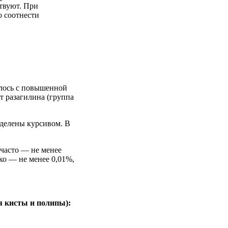
твуют. При
о соотнести
алось с повышенной
т разагилина (группа
ыделены курсивом. В
 часто — не менее
ко — не менее 0,01%,
я кисты и полипы):