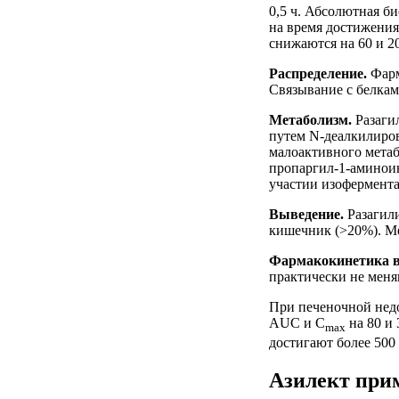
0,5 ч. Абсолютная б
на время достижени
снижаются на 60 и 2
Распределение.
Фарм
Связывание с белкам
Метаболизм.
Разаги
путем N-деалкилиров
малоактивного метаб
пропаргил-1-аминоин
участии изофермента
Выведение.
Разагил
кишечник (>20%). Ме
Фармакокинетика в
практически не меня
При печеночной нед
AUC и C
на 80 и
max
достигают более 500
Азилект при