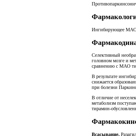
Противопаркинсонич
Фармакологи
Ингибирующее МАО-
Фармакодина
Селективный необра
головном мозге и ме
сравнению с МАО ти
В результате ингиб
снижается образован
при болезни Паркинс
В отличие от неселе
метаболизм поступаю
тирамин-обусловлен
Фармакокине
Всасывание.
Разагил