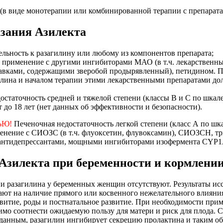
(в виде монотерапии или комбинированной терапии с препарата
зания Азилекта
льность к разагилину или любому из компонентов препарата;
 применение с другими ингибиторами МАО (в т.ч. лекарственн
вками, содержащими зверобой продырявленный), петидином. 
лина и началом терапии этими лекарственными препаратами дол
остаточность средней и тяжелой степени (классы В и С по шкал
т до 18 лет (нет данных об эффективности и безопасности).
ЬЮ!
Печеночная недостаточность легкой степени (класс А по шк
енение с СИОЗС (в т.ч. флуоксетин, флувоксамин), СИОЗСН, т
антидепрессантами, мощными ингибиторами изофермента CYP1
Азилекта при беременности и кормлении
 разагилина у беременных женщин отсутствуют. Результаты ис
ют на наличие прямого или косвенного нежелательного влияния
витие, роды и постнатальное развитие. При необходимости прим
мо соотнести ожидаемую пользу для матери и риск для плода. 
данным, разагилин ингибирует секрецию пролактина и таким о