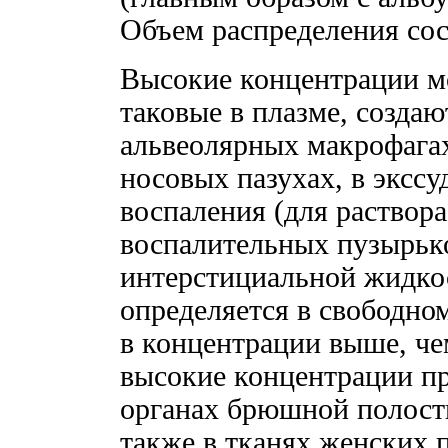
Объем распределения сост
Высокие концентрации 
таковые в плазме, создают
альвеолярных макрофагах)
носовых пазухах, в экссу
воспаления (для раствор
воспалительных пузырьк
интерстициальной жидкос
определяется в свободном
в концентрации выше, чем
высокие концентрации пр
органах брюшной полости
также в тканях женских 