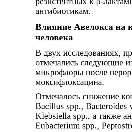
резистентных к β-лакта
антибиотикам.
Влияние Авелокса на
человека
В двух исследованиях, п
отмечались следующие и
микрофлоры после перор
моксифлоксацина.
Отмечалось снижение конц
Bacillus spp., Bacteroides 
Klebsiella spp., а также а
Eubacterium spp., Peptost