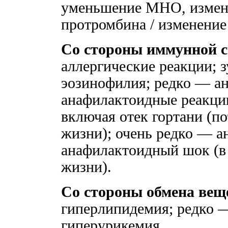
уменьшение MHO, измен
протромбина / изменени
Со стороны иммунной 
аллергические реакции; з
эозинофилия; редко — а
анафилактоидные реакции
включая отек гортани (
жизни); очень редко — а
анафилактоидный шок (в
жизни).
Со стороны обмена вещ
гиперлипидемия; редко 
гиперурикемия.