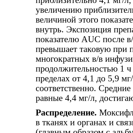
приблизительно 4,1 мг/л,
увеличению приблизител
величиной этого показат
внутрь. Экспозиция преп
показателю AUC после в/
превышает таковую при п
многократных в/в инфузий
продолжительностью 1 ч С
пределах от 4,1 до 5,9 мг/
соответственно. Средние
равные 4,4 мг/л, достига
Распределение.
Моксифло
в тканях и органах и свя
(главным образом с альб