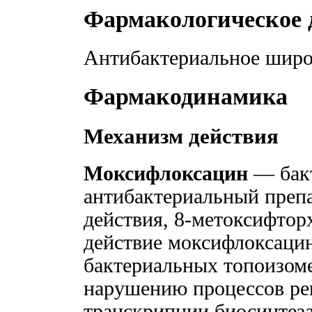
Фармакологическое 
Антибактериальное широк
Фармакодинамика
Механизм действия
Моксифлоксацин
— бак
антибактериальный препа
действия, 8-метоксифтор
действие моксифлоксаци
бактериальных топоизомер
нарушению процессов ре
транскрипции биосинтез