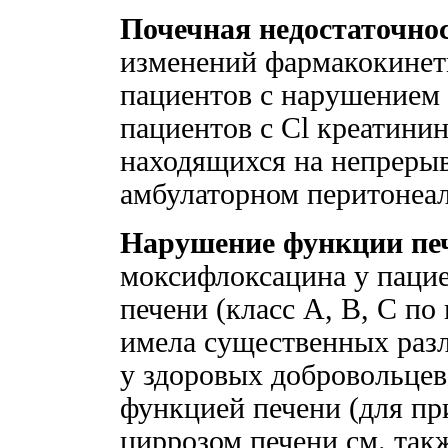
Почечная недостаточнос
изменений фармакокинет
пациентов с нарушением
пациентов с Cl креатинин
находящихся на непреры
амбулаторном перитонеал
Нарушение функции пе
моксифлоксацина у паци
печени (класс А, В, С п
имела существенных раз
у здоровых добровольцев
функцией печени (для пр
циррозом печени см. так