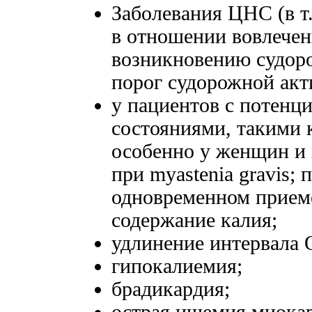
Заболевания ЦНС (в т
в отношении вовлече
возникновению судор
порог судорожной акт
у пациентов с потенц
состояниями, такими 
особенно у женщин и 
при myastenia gravis; 
одновременном прием
содержание калия;
удлинение интервала 
гипокалиемия;
брадикардия;
острая ишемия миокар