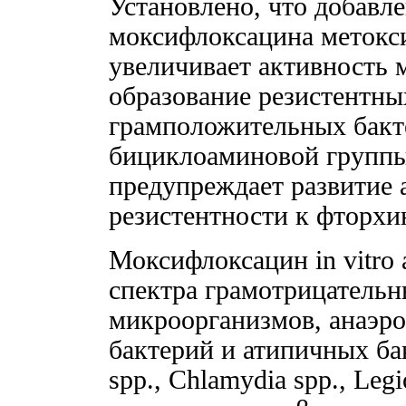
Установлено, что добавл
моксифлоксацина метокс
увеличивает активность 
образование резистентн
грамположительных бакт
бициклоаминовой группы
предупреждает развитие 
резистентности к фторхи
Моксифлоксацин in vitro
спектра грамотрицатель
микроорганизмов, анаэро
бактерий и атипичных ба
spp., Chlamydia spp., Legi