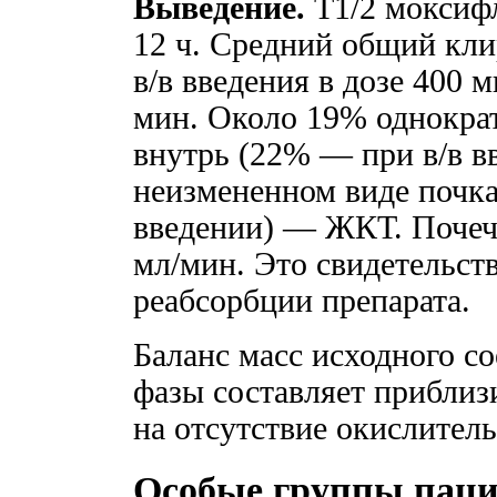
Выведение.
T1/2 моксифл
12 ч. Средний общий кли
в/в введения в дозе 400 м
мин. Около 19% однократ
внутрь (22% — при в/в в
неизмененном виде почк
введении) — ЖКТ. Почеч
мл/мин. Это свидетельст
реабсорбции препарата.
Баланс масс исходного с
фазы составляет приблиз
на отсутствие окислител
Особые группы паци