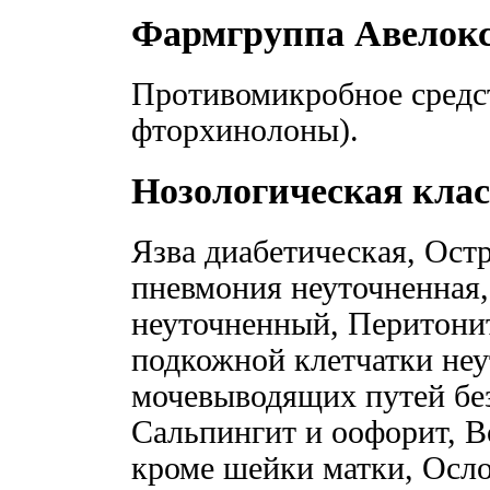
Фармгруппа Авелок
Противомикробное средс
фторхинолоны).
Нозологическая кла
Язва диабетическая, Ост
пневмония неуточненная
неуточненный, Перитони
подкожной клетчатки не
мочевыводящих путей без
Сальпингит и оофорит, В
кроме шейки матки, Осл