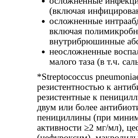
осложненные инфекци
(включая инфицирова
осложненные интрааб
включая полимикробны
внутрибрюшинные абс
неосложненные воспал
малого таза (в т.ч. с
*Streptococcus pneumoni
резистентностью к анти
резистентные к пеницилл
двум или более антибиоти
пенициллины (при мини
активности ≥2 мг/мл), ц
(цефуроксим), макролиды