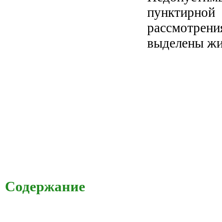
пунктирно
рассмотрени
выделены жи
Содержание