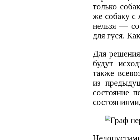
только собак
же собаку с 
нельзя — со
для гуся. Ка
Для решения
будут исход
также всево
из предыду
состояние п
состояниями,
Недопусти