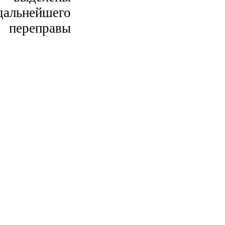
альнейшего
я переправы