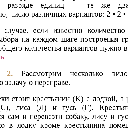
 в разряде единиц — те же два
о, число различных вариантов: 2 • 2 • 
лучае, если известно количество
ыбора на каждом шаге построения гр
общего количества вариантов нужно в
ь
.
 2.
Рассмотрим несколько видо
 задачу о переправе.
ки стоит крестьянин (K) с лодкой, а
С), лиса (Л) и гусь (Г). Крестья
я сам и перевезти собаку, лису и гу
ко в лодку кроме крестьянина поме