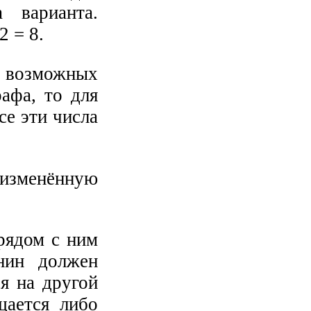
 варианта.
2 = 8.
 возможных
афа, то для
се эти числа
изменённую
 рядом с ним
нин должен
ся на другой
щается либо