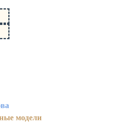
ова
нные модели