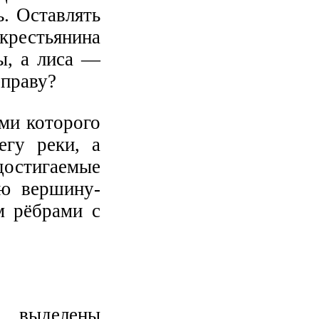
ь. Оставлять
 крестьянина
ы, а лиса —
еправу?
ми которого
егу реки, а
достигаемые
ю вершину-
м рёбрами с
я выделены