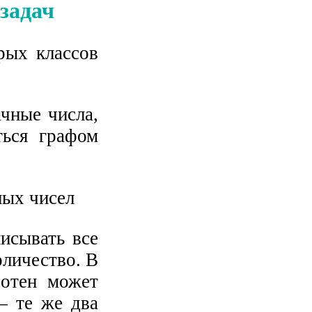
задач
рых классов
ачные числа,
ться графом
исывать все
оличество. В
сотен может
— те же два