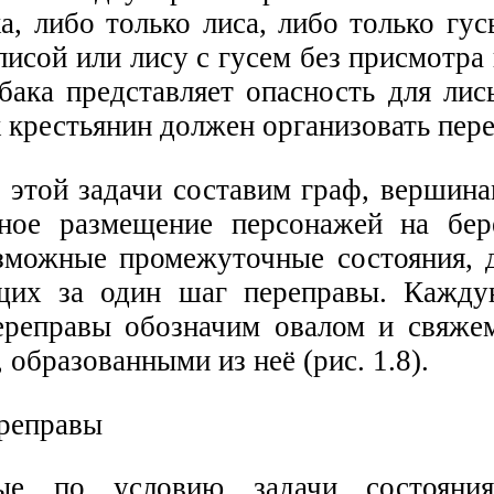
а, либо только лиса, либо только гус
лисой или лису с гусем без присмотра
бака представляет опасность для лис
к крестьянин должен организовать пер
 этой задачи составим граф, вершина
ное размещение персонажей на бер
зможные промежуточные состояния, 
щих за один шаг переправы. Кажду
ереправы обозначим овалом и свяже
 образованными из неё (рис. 1.8).
мые по условию задачи состояни