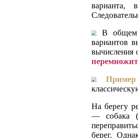
варианта,
Следовательн
В общем с
вариантов в
вычисления 
перемножит
Пример
классическую
На берегу ре
— собака (
переправитьс
берег. Одна