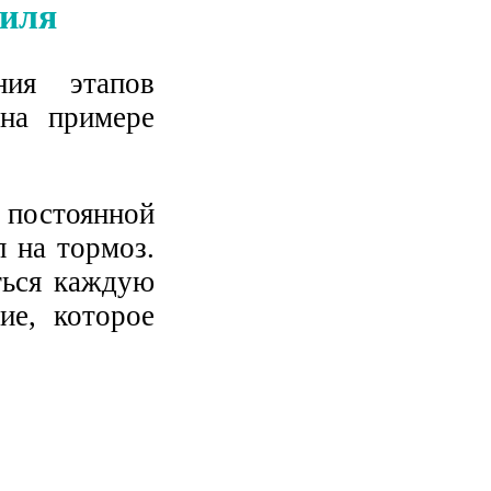
биля
ния этапов
 на примере
 постоянной
л на тормоз.
ться каждую
ие, которое