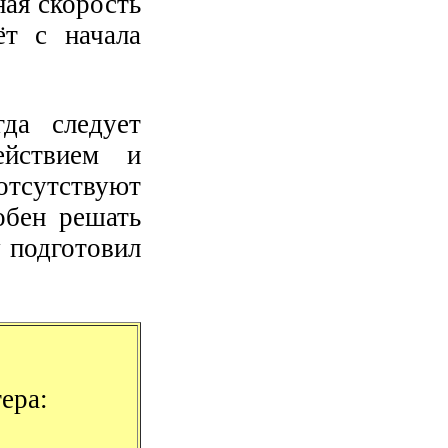
ная скорость
ёт с начала
да следует
ействием и
отсутствуют
обен решать
у подготовил
ера: