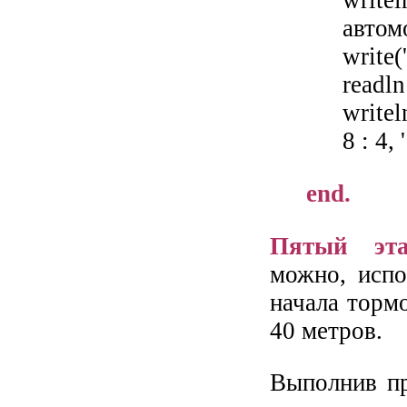
writ
автом
write(
readln
writel
8 : 4, '
end.
Пятый эта
можно, испо
начала торм
40 метров.
Выполнив пр