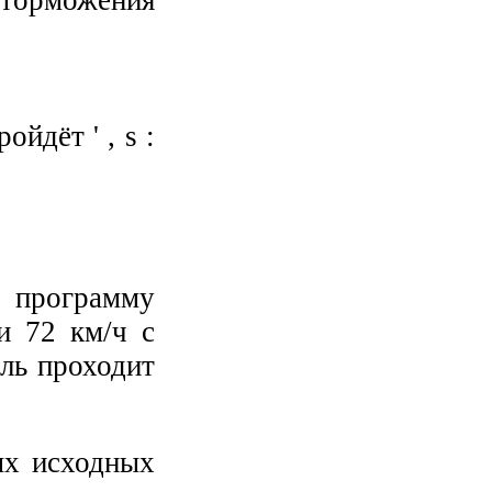
орможения
йдёт ' , s :
 программу
и 72 км/ч с
ль проходит
ых исходных