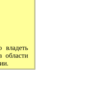
о владеть
в области
ии.