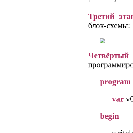
Третий эта
блок-схемы:
Четвёртый 
программиро
program
var
v0,
begin