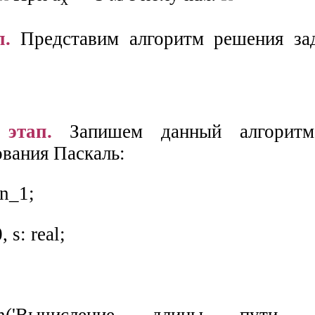
x
п.
Представим алгоритм решения за
этап.
Запишем данный алгоритм
вания Паскаль:
n_1;
 s: real;