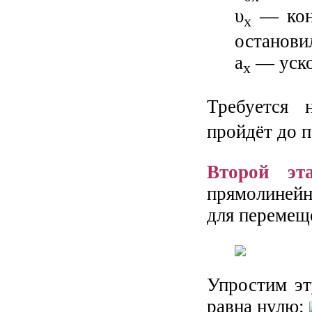
υ
— коне
x
остановил
а
— ускор
х
Требуется 
пройдёт до п
Второй эта
прямолиней
для перемеще
Упростим эт
равна нулю: