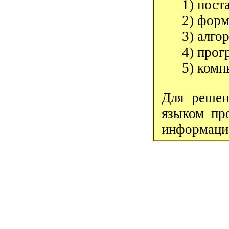
1) пост
2) форм
3) алго
4) прог
5) комп
Для решен
языком пр
информацио