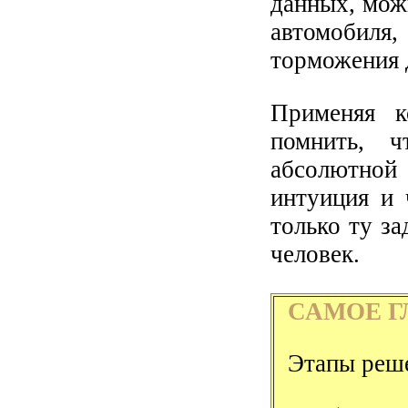
данных, мож
автомобиля,
торможения 
Применяя к
помнить, 
абсолютной
интуиция и 
только ту з
человек.
САМОЕ Г
Этапы реше