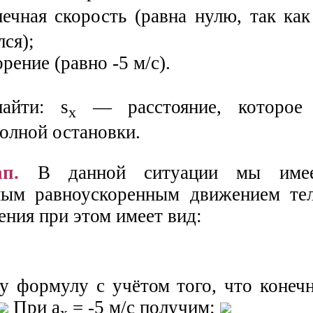
чная скорость (равна нулю, так как
ся);
ение (равно -5 м/с).
найти: s
— расстояние, которое 
x
олной остановки.
п.
В данной ситуации мы име
ным равноускоренным движением те
ния при этом имеет вид:
у формулу с учётом того, что конечн
При а
= -5 м/с получим: