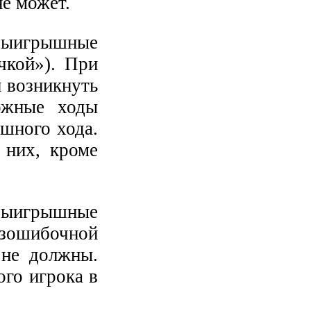
не может.
выигрышные
чкой»). При
и возникнуть
ожные ходы
ышного хода.
 них, кроме
выигрышные
езошибочной
 не должны.
го игрока в