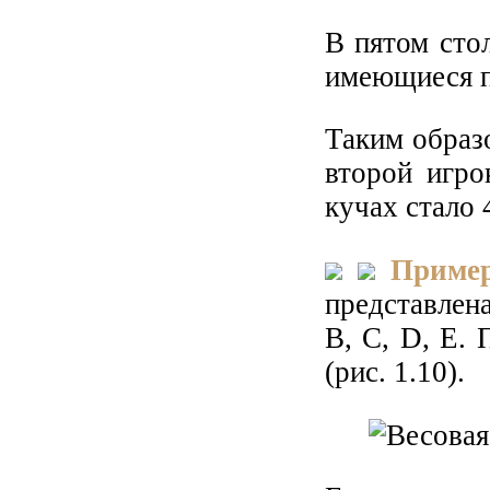
В пятом сто
имеющиеся пр
Таким образ
второй игро
кучах стало 
Пример
представлен
В, С, D, Е.
(рис. 1.10).