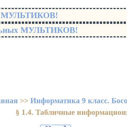
х МУЛЬТИКОВ!
льных МУЛЬТИКОВ!
авная
>>
Информатика 9 класс. Бос
§ 1.4. Табличные информацио