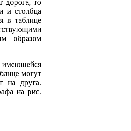
 дорога, то
и и столбца
я в таблице
етствующими
им образом
о имеющейся
аблице могут
г на друга.
афа на рис.