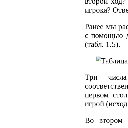
второй ход?
игрока? Отве
Ранее мы ра
с помощью д
(табл. 1.5).
Три числ
соответстве
первом стол
игрой (исход
Во втором 