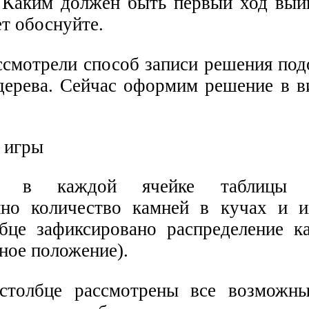
 Каким должен быть первый ход вы
т обоснуйте.
ссмотрели способ записи решения под
ерева. Сейчас оформим решение в в
а в каждой ячейке таблицы о
нно количество камней в кучах и 
бце зафиксировано распределение к
ное положение).
столбце рассмотрены все возможны