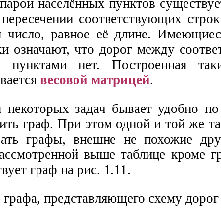
парой населённых пунктов существует
 пересечении соответствующих строк
я число, равное её длине. Имеющиес
ки означают, что дорог между соотв
и пунктами нет. Построенная так
ывается
весовой матрицей
.
 некоторых задач бывает удобно п
ить граф. При этом одной и той же т
вать графы, внешне не похожие дру
ассмотренной выше таблице кроме гр
вует граф на рис. 1.11.