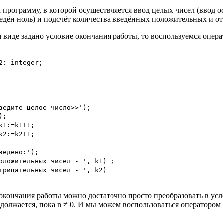
рограмму, в которой осуществляется ввод целых чисел (ввод ос
введён ноль) и подсчёт количества введённых положительных и о
ом виде задано условие окончания работы, то воспользуемся опер
2: integer;
ведите целое число>>');
);
k1:=k1+1;
k2:=k2+1;
ведено:');
оложительных чисел - ', k1) ;
трицательных чисел - ', k2)
кончания работы можно достаточно просто преобразовать в ус
должается, пока n ≠ 0. И мы можем воспользоваться оператором