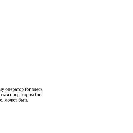
ому оператор
for
здесь
аться оператором
for
.
ее, может быть