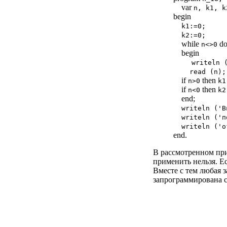
var
n, k1, k
begin
k1:=0;
k2:=0;
while
d
n<>0
begin
writeln (
read (n);
if
then
n>0
k1
if
then
n<0
k2
end;
writeln ('В
writeln ('п
writeln ('о
end.
В рассмотренном при
применить нельзя. Е
Вместе с тем любая з
запрограммирована 