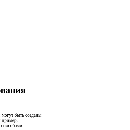
ования
и могут быть созданы
м пример,
 способами.