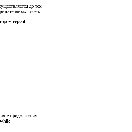
уществляется до тех
трицательных чисел.
атором
repeat
.
ловие продолжения
while
: