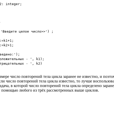
2: integer;
o
'Введите целое число>>') ;
:=k1+1;
:=k2+1;
ведено:');
оложительных - ', k1);
трицательных - ', k2)
мере число повторений тела цикла заранее не известно, и поэт
сли число повторений тела цикла известно, то лучше воспользов
адача, в которой число повторений тела цикла определено заран
с помощью любого из трёх рассмотренных выше циклов.