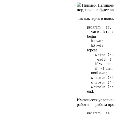
Пример. Напишем п
пор, пока не будет 
Так как здесь в явн
program
n_17;
var
n, k1, k
begin
k1:=0;
k2:=0;
repeat
write ('В
readln (n
if
then
n>0
if
then
n<0
until
n=0;
writeln ('В
writeln ('п
writeln ('о
end.
Имеющееся условие о
работы — работа про
program
n_18;