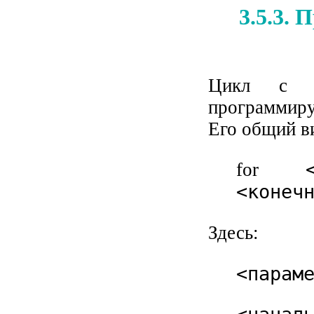
3.5.3.
Цикл с з
программиру
Его общий в
for
<конеч
Здесь:
<парам