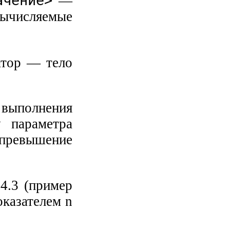
ачение>
—
вычисляемые
атор — тело
 выполнения
у параметра
превышение
4.3 (пример
оказателем n