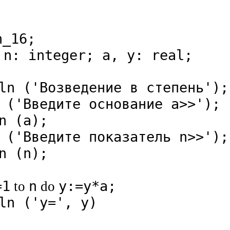
n_16;
 n: integer; a, y: real;
ln ('Возведение в степень');
 ('Введите основание а>>');
n (а);
 ('Введите показатель n>>');
n (n);
=1
n
y:=y*a;
to
do
ln ('y=', y)