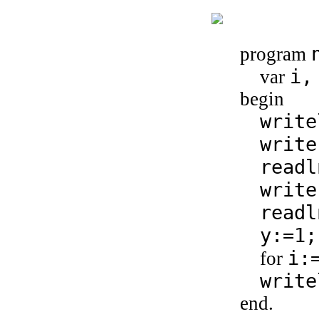
program
i,
var
begin
write
write
readl
write
readl
у:=1;
i:
for
write
end.