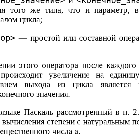
ьное_значение>
<конечное_зн
и
я того же типа, что и параметр, 
чалом цикла;
тор>
— простой или составной опер
нии этого оператора после каждого
 происходит увеличение на единиц
овием выхода из цикла является 
онечного значения.
языке Паскаль рассмотренный в п. 2.
 вычисления степени с натуральным п
ещественного числа а.