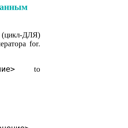
аданным
цикл-ДЛЯ)
ратора for.
ние>
to