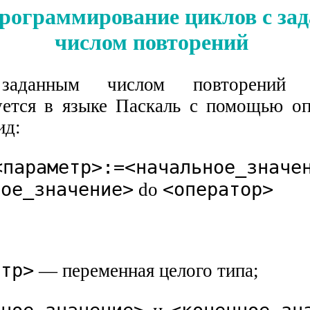
 Программирование циклов с з
числом повторений
аданным числом повторений (
ется в языке Паскаль с помощью опе
ид:
<параметр>:=<начальное_значе
ное_значение>
<оператор>
do
етр>
— переменная целого типа;