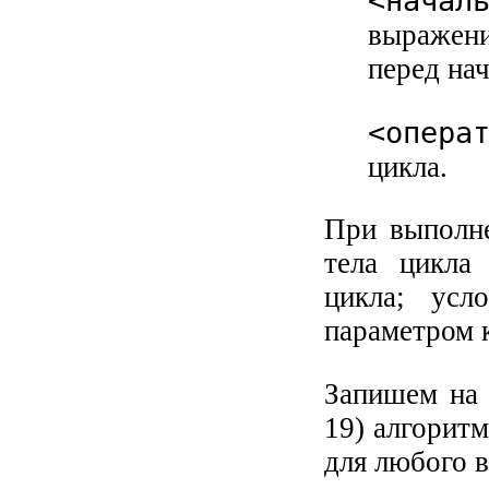
<начал
выражени
перед на
<опера
цикла.
При выполне
тела цикла
цикла; усл
параметром к
Запишем на 
19) алгоритм
для любого в