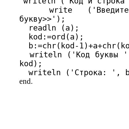
writeln ('Код и строка
write ('Введите 
букву>>');
readln (а);
kod:=ord(а);
b:=chr(kod-1)+a+chr(ko
writeln ('Код буквы '
kod);
writeln ('Строка: ', 
end.