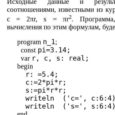
Исходные данные и результ
соотношениями, известными из кур
2
с = 2πr, s = πr
. Программа
вычисления по этим формулам, буде
n_1
program
;
pi=3.14;
const
r, с, s: real;
var
begin
r: =5.4;
с:=2*pi*r;
s:=pi*r*r;
writeln ('c=', c:6:4
writeln ('s=', s:6:4
end.