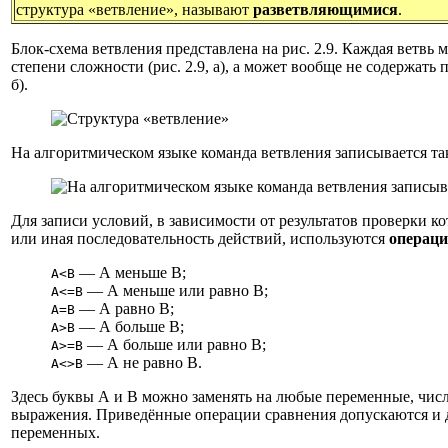
структура «ветвление», называют
разветвляющимися
.
Блок-схема ветвления представлена на рис. 2.9. Каждая ветвь
степени сложности (рис. 2.9, а), а может вообще не содержать п
б).
На алгоритмическом языке команда ветвления записывается та
Для записи условий, в зависимости от результатов проверки к
или иная последовательность действий, используются
операци
— А меньше В;
А<В
— А меньше или равно В;
А<=В
— А равно В;
А=В
— А больше В;
А>В
— А больше или равно В;
А>=В
— А не равно В.
А<>В
Здесь буквы А и В можно заменять на любые переменные, чис
выражения. Приведённые операции сравнения допускаются и 
переменных.