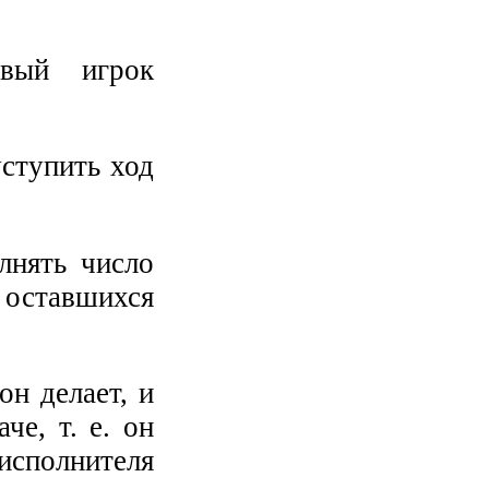
рвый игрок
уступить ход
лнять число
 оставшихся
он делает, и
че, т. е. он
сполнителя