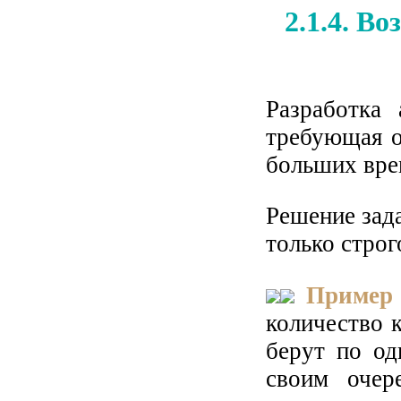
2.1.4. В
Разработка 
требующая о
больших вре
Решение зада
только стро
Пример 
количество 
берут по од
своим очер