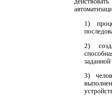
действова
автоматизаци
1) проц
последов
2) созд
способна
заданной 
3) чело
выполне
устройств