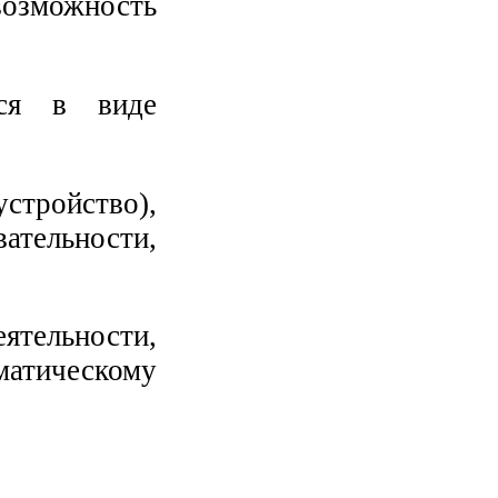
зможность
тся в виде
тройство),
ательности,
ятельности,
атическому