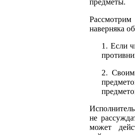
предметы.
Рассмотри
наверняка о
1. Если ч
противник
2. Своим
предмето
предмето
Исполнитель 
не рассуждат
может дейс