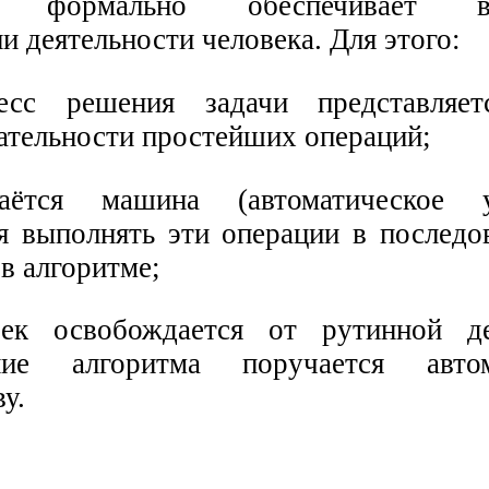
ть формально обеспечивает во
и деятельности человека. Для этого:
есс решения задачи представляе
ательности простейших операций;
аётся машина (автоматическое ус
я выполнять эти операции в последов
в алгоритме;
век освобождается от рутинной де
ние алгоритма поручается автом
у.