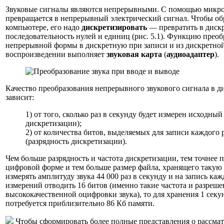
Звуковые сигналы являются непрерывными. С помощью микро
превращается в непрерывный электрический сигнал. Чтобы обр
компьютере, его надо
дискретизировать
— превратить в диск
последовательность нулей и единиц (рис. 5.1). Функцию преоб
непрерывной формы в дискретную при записи и из дискретно
воспроизведении выполняет
звуковая карта
(
аудиоадаптер
).
Качество преобразования непрерывного звукового сигнала в д
зависит:
1) от того, сколько раз в секунду будет измерен исходный
дискретизации);
2) от количества битов, выделяемых для записи каждого 
(разрядность дискретизации).
Чем больше разрядность и частота дискретизации, тем точнее п
цифровой форме и тем больше размер файла, хранящего такую
измерять амплитуду звука 44 000 раз в секунду и на запись каж
измерений отводить 16 битов (именно такие частота и разреш
высококачественной оцифровки звука), то для хранения 1 секу
потребуется приблизительно 86 Кб памяти.
Чтобы сформировать более полные представления о рассма