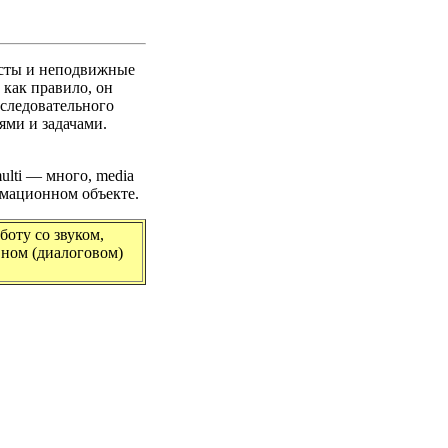
ксты и неподвижные
 как правило, он
оследовательного
ями и задачами.
ulti — много, media
рмационном объекте.
оту со звуком,
вном (диалоговом)