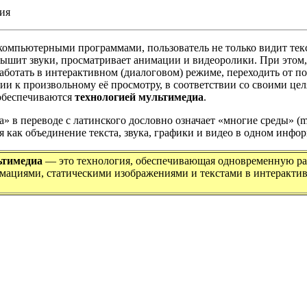
ия
компьютерными программами, пользователь не только видит те
лышит звуки, просматривает анимации и видеоролики. При этом,
аботать в интерактивном (диалоговом) режиме, переходить от п
и к произвольному её просмотру, в соответствии со своими цел
обеспечиваются
технологией мультимедиа
.
» в переводе с латинского дословно означает «многие среды» (m
ся как объединение текста, звука, графики и видео в одном инфо
ьтимедиа
— это технология, обеспечивающая одновременную раб
мациями, статическими изображениями и текстами в интеракти