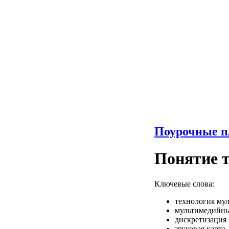
Поурочные п
Понятие 
Ключевые слова:
технология му
мультимедийн
дискретизация 
звуковая карта