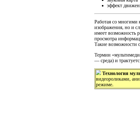
эффект движен
Работая со многими 
изображения, но и с
имеет возможность р
просмотра информаци
Такие возможности 
Термин «мультимедиа
— среда) и трактует
Технология мул
видеороликами, ани
режиме.