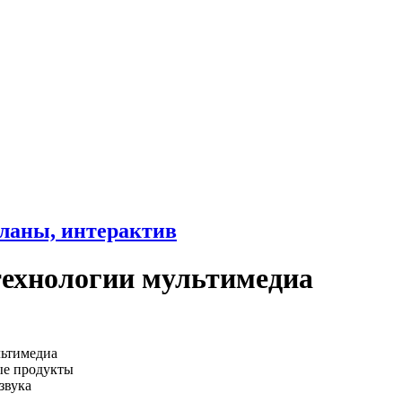
ланы, интерактив
технологии мультимедиа
льтимедиа
ые продукты
звука