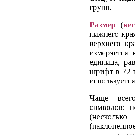
групп.
Размер
(
ке
нижнего кра
верхнего кр
измеряется 
единица, ра
шрифт в 72 
используется
Чаще всег
символов: 
(несколь
(наклонённо
ве