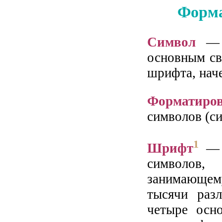
Форма
Символ
— м
основным св
шрифта, наче
Форматиров
символов (с
1
Шрифт
— э
символов
занимающему
тысячи раз
четыре осн