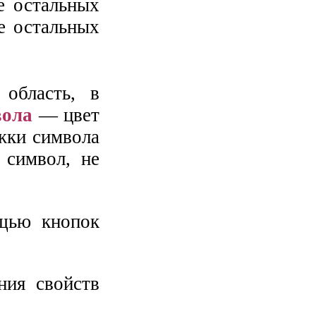
е остальных
е остальных
область, в
вола
— цвет
ожки символа
 символ, не
ощью кнопок