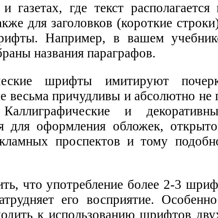
и газетах, где текст располагается 
акже для заголовков (короткие строк
рифты. Например, в вашем учебник
раны названия параграфов.
ческие шрифты имитируют почерк
е весьма причудливы и абсолютно не 
 Каллиграфические и декоратив
я для оформления обложек, открыток
екламных проспектов и тому подобн
ть, что употребление более 2-3 шриф
атрудняет его восприятие. Особенн
ходить к использованию шрифтов дву