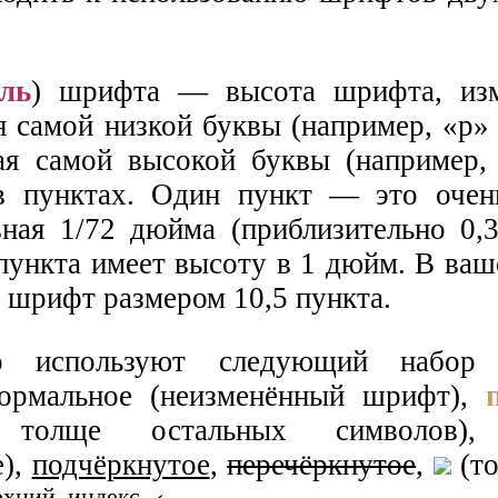
гль
) шрифта — высота шрифта, изм
я самой низкой буквы (например, «р»
ая самой высокой буквы (например, 
в пунктах. Один пункт — это очен
вная 1/72 дюйма (приблизительно 0,3
пункта имеет высоту в 1 дюйм. В ваш
 шрифт размером 10,5 пункта.
о используют следующий набор 
нормальное (неизменённый шрифт),
ко толще остальных символов
е),
подчёркнутое
,
перечёркнутое
,
(то
рхний индекс