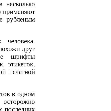
в несколько
и) применяют
е рубленым
 человека.
похожи друг
ные шрифты
, этикеток,
ой печатной
тов в одном
о осторожно
х последних