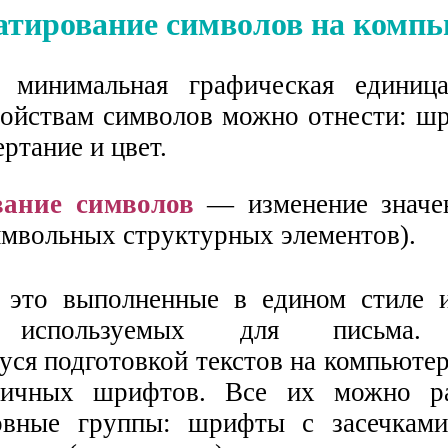
тирование символов на компь
инимальная графическая единица
ойствам символов можно отнести: шр
ртание и цвет.
ание символов
— изменение значен
имвольных структурных элементов).
то выполненные в едином стиле и
, используемых для письма. 
ся подготовкой текстов на компьютер
личных шрифтов. Все их можно ра
овные группы: шрифты с засечками