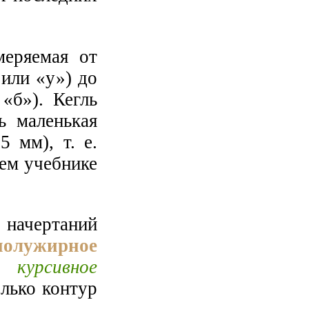
еряемая от
 или «у») до
«б»). Кегль
ь маленькая
5 мм), т. е.
ем учебнике
начертаний
полужирное
),
курсивное
лько контур