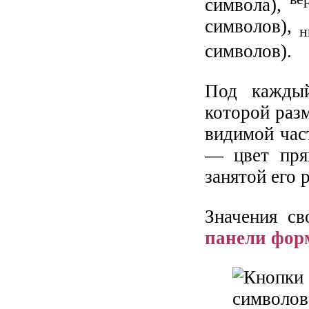
символа),
символов),
н
символов).
Под каждый
которой раз
видимой час
— цвет прям
занятой его 
Значения с
панели фор