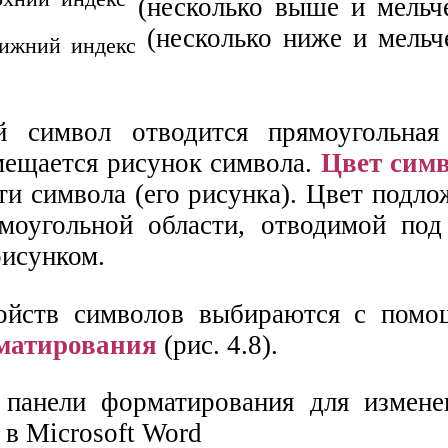
(несколько выше и мельч
(несколько ниже и мельч
ижний индекс
 символ отводится прямоугольная 
мещается рисунок символа.
Цвет сим
ти символа (его рисунка). Цвет подл
оугольной области, отводимой под
рисунком.
войств символов выбираются с пом
матирования
(рис. 4.8).