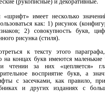
еские (рукописные) и декоративные.
«шрифт» имеет несколько значени
ользоваться как: 1) рисунок (конфигу
знаков; 2) совокупность букв, ци
ного рисунка (стиля).
отреться к тексту этого параграф
то на концах букв имеются маленькие
ри чтении за них «цепляется» гла
рительное восприятие букв, а знач
фты с засечками, как правило, пр
ебниках и других изданиях с боль