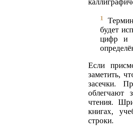
каллиграфич
1
Термин 
будет исп
цифр и 
определён
Если присм
заметить, ч
засечки. П
облегчают з
чтения. Шри
книгах, уч
строки.