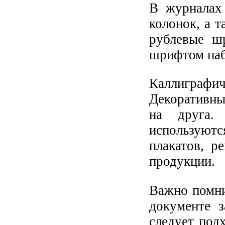
В журналах 
колонок, а т
рублевые ш
шрифтом наб
Каллиграфи
Декоративны
на друга.
используютс
плакатов, р
продукции.
Важно помни
документе з
следует под