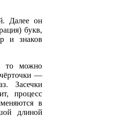
й. Далее он
рация) букв,
фр и знаков
а, то можно
 чёрточки —
з. Засечки
ит, процесс
именяются в
шой длиной