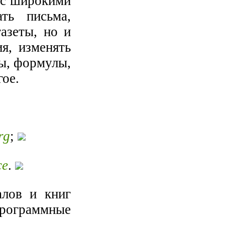
 с широкими
ть письма,
газеты, но и
я, изменять
цы, формулы,
гое.
:
rg
;
ce
.
алов и книг
программные