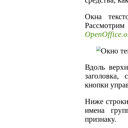
средства, ка
Окна текст
Рассмотрим
OpenOffice.o
Вдоль верхн
заголовка,
кнопки упра
Ниже строки
имена груп
признаку.