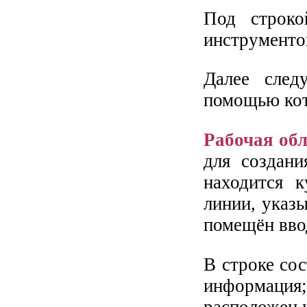
Под строко
инструменто
Далее след
помощью кот
Рабочая обл
для создан
находится 
линии, указ
помещён вво
В строке сос
информация;
расположен 