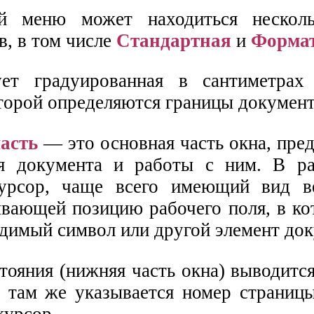
й меню может находиться несколь
в, в том числе
Стандартная
и
Форма
ует градуированная в сантиметрах
орой определяются границы документ
асть
— это основная часть окна, пре
ия документа и работы с ним. В р
курсор, чаще всего имеющий вид в
ывающей позицию рабочего поля, в ко
димый символ или другой элемент док
тояния (нижняя часть окна) выводитс
 там же указывается номер страницы
курсор.