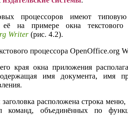
к
издательские системы
.
овых процессоров имеют типовую 
 её на примере окна текстового 
rg Writer
(рис. 4.2).
его края окна приложения располага
 содержащая имя документа, имя п
вления.
 заголовка расположена строка меню,
п команд, объединённых по функц