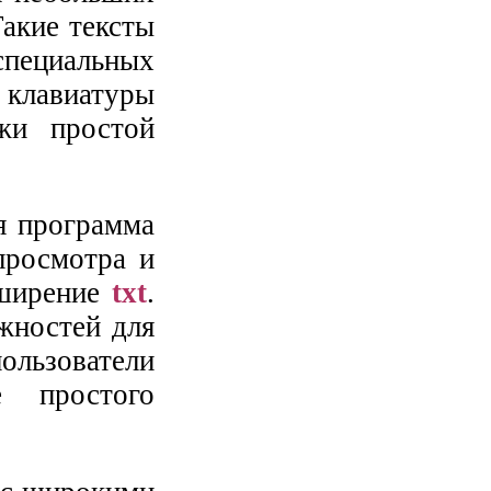
акие тексты
специальных
клавиатуры
жи простой
я программа
просмотра и
сширение
txt
.
жностей для
льзователи
 простого