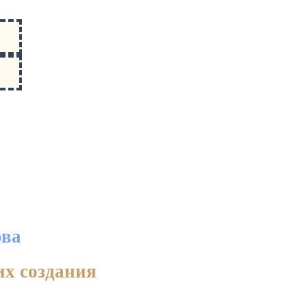
ова
их создания