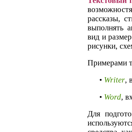
Текстовый 
возможност
рассказы, с
выполнять а
вид и разме
рисунки, схе
Примерами т
•
Writer
,
•
Word
, в
Для подгото
используютс