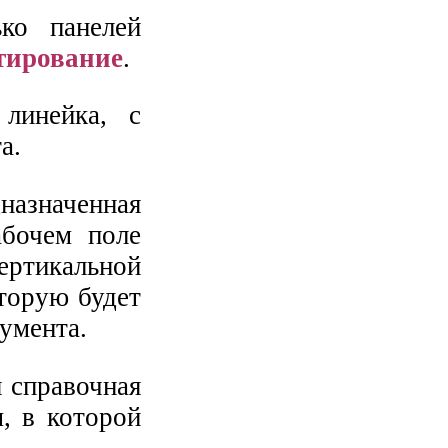
ко панелей
тирование
.
 линейка, с
а.
дназначенная
абочем поле
ертикальной
торую будет
умента.
я справочная
, в которой