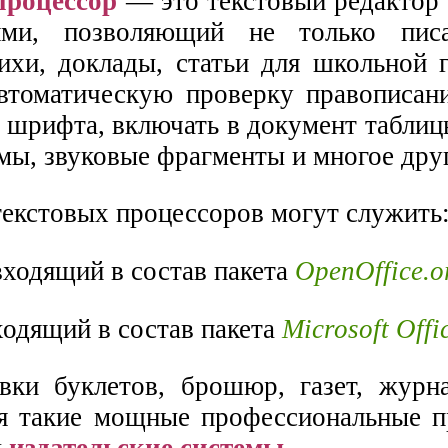
процессор
— это текстовый редактор
ями, позволяющий не только писа
тихи, доклады, статьи для школьной 
втоматическую проверку правописани
р шрифта, включать в документ табли
мы, звуковые фрагменты и многое дру
екстовых процессоров могут служить
 входящий в состав пакета
OpenOffice.o
ходящий в состав пакета
Microsoft Offi
вки буклетов, брошюр, газет, журн
я такие мощные профессиональные 