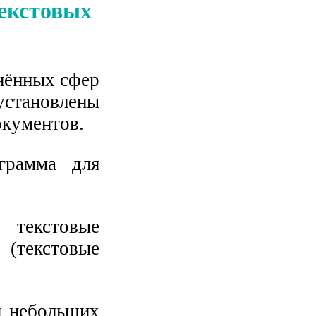
екстовых
нённых сфер
установлены
окументов.
рамма для
 текстовые
(текстовые
я небольших