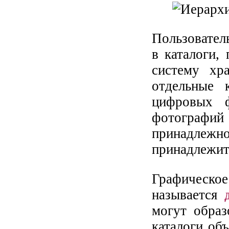
Пользовател
в каталоги,
систему хр
отдельные 
цифровых ф
фотографий
принадлежн
принадлежит 
Графическое
называется
могут образ
каталоги об