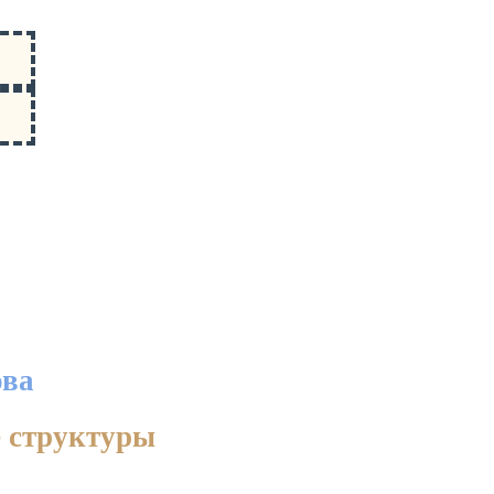
ова
е структуры