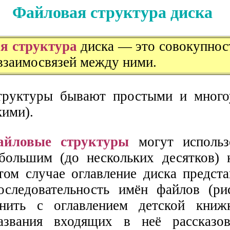
Файловая структура диска
я структура
диска — это совокупнос
 взаимосвязей между ними.
труктуры бывают простыми и много
кими).
айловые структуры
могут использ
большим (до нескольких десятков) 
том случае оглавление диска предста
следовательность имён файлов (рис
нить с оглавлением детской книжк
азвания входящих в неё рассказо