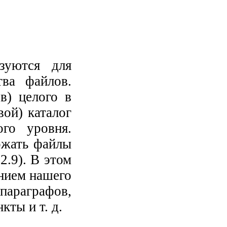
зуются для
тва файлов.
в) целого в
ой) каталог
го уровня.
ржать файлы
2.9). В этом
ением нашего
параграфов,
кты и т. д.