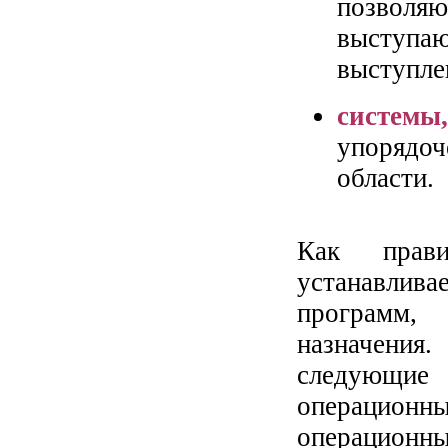
позволя
выступа
выступле
системы
упорядо
области.
Как прави
устанавли
программ,
назначени
следующие
операционны
операционных