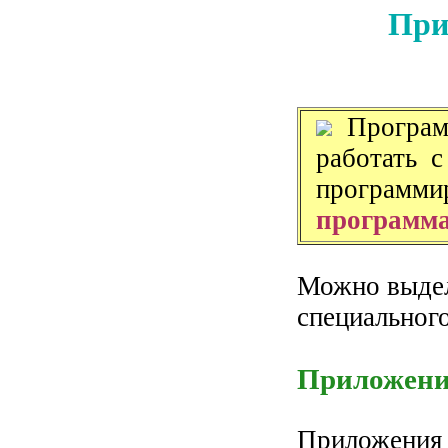
При
Программ
работать 
программ
программ
Можно выдел
специального
Приложени
Приложения