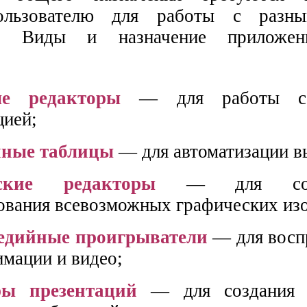
ользователю для работы с разн
и. Виды и назначение приложен
ые редакторы
— для работы с 
ией;
нные таблицы
— для автоматизации в
еские редакторы
— для соз
ования всевозможных графических из
едийные проигрыватели
— для восп
имации и видео;
ры презентаций
— для создания м