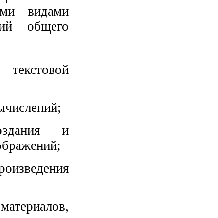
ыми видами
ий общего
текстовой
ычислений;
дания и
ображений;
роизведения
атериалов,