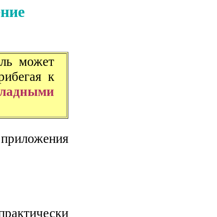
ение
ль может
рибегая к
ладными
 приложения
рактически