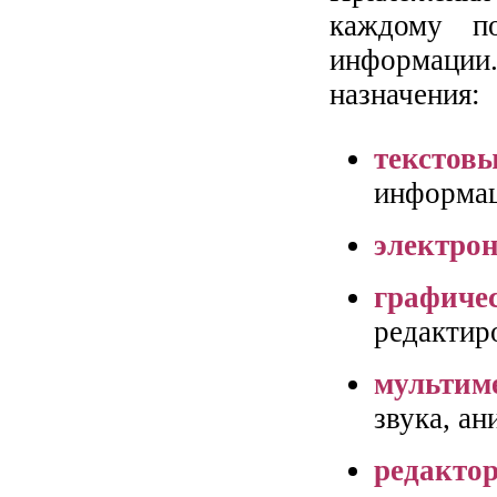
каждому п
информаци
назначения:
текстов
информац
электро
графич
редактир
мультим
звука, ан
редакто