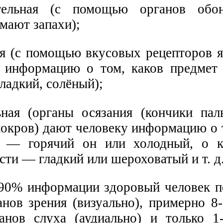
тельная (с помощью органов обо
мают запахи);
ая (с помощью вкусовых рецепторов 
 информацию о том, каков предмет
ладкий, солёный);
ьная (органы осязания (кончики пал
окров) дают человеку информацию о 
а — горячий он или холодный, о к
ти — гладкий или шероховатый и т. д.
90% информации здоровый человек п
нов зрения (визуально), примерно 
анов слуха (аудиально) и только 