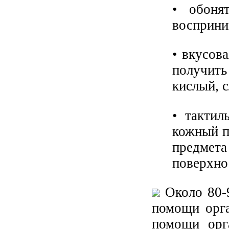
• обоня
восприни
• вкусов
получить
кислый, с
• тактил
кожный п
предмет
поверхнос
Около 80-
помощи орга
помощи орг