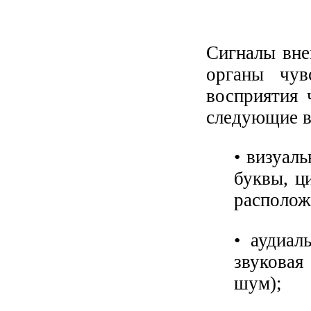
Сигналы вне
органы чув
восприятия 
следующие 
• визуал
буквы, ц
располож
• аудиал
звуковая
шум);