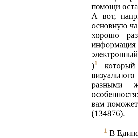
помощи остал
А вот, напр
основную ча
хорошо раз
информация 
электронный
1
)
который 
визуальног
разными ж
особенностя
вам поможет
(134876).
1
В Едино