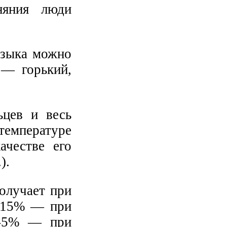
няния люди
языка можно
 — горький,
ьцев и весь
температуре
ачестве его
).
олучает при
8-15% — при
1-5% — при