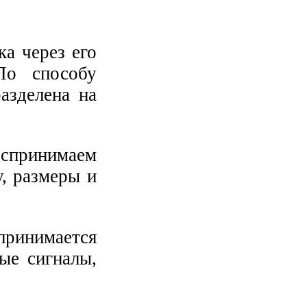
а через его
По способу
азделена на
оспринимаем
у, размеры и
принимается
ые сигналы,