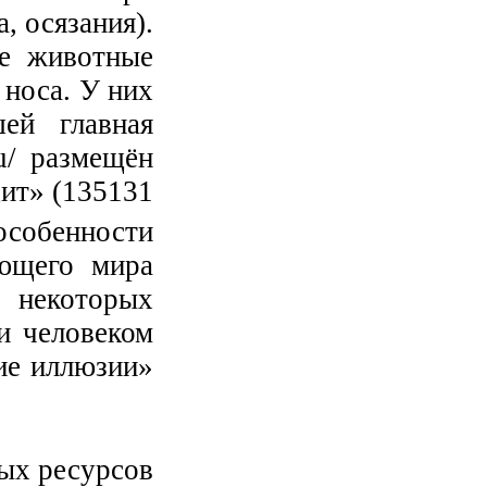
, осязания).
ие животные
носа. У них
ей главная
ru/ размещён
дит» (135131
собенности
ающего мира
некоторых
и человеком
ие иллюзии»
ых ресурсов