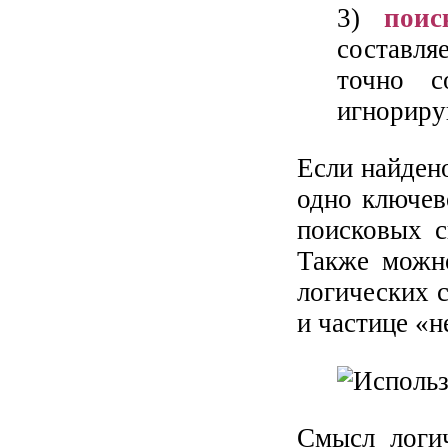
3)
поис
составля
точно с
игнориру
Если найден
одно ключев
поисковых с
Также можно
логических 
и частице «не
Смысл логич