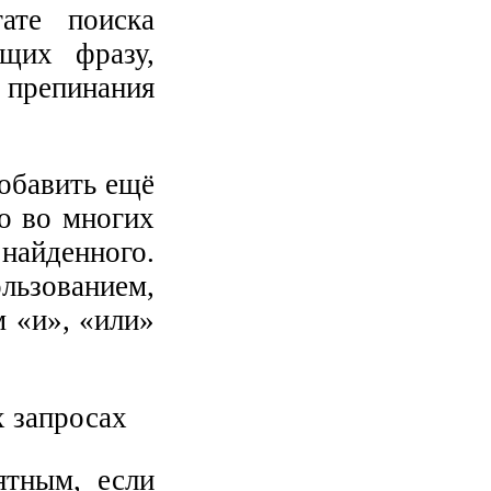
те поиска
ащих фразу,
препинания
обавить ещё
го во многих
найденного.
льзованием,
м «и», «или»
ятным, если