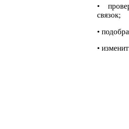
• прове
связок;
• подобр
• изменит