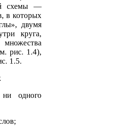
ой схемы —
, в которых
глы», двумя
утри круга,
 множества
. рис. 1.4),
. 1.5.
ни одного
слов;