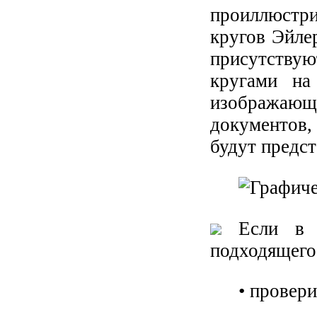
проиллюстр
кругов Эйле
присутствую
кругами на
изображаю
документов,
будут предст
Если в р
подходящего
• провер