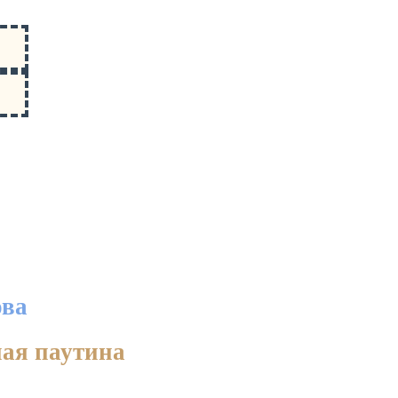
ова
ная паутина