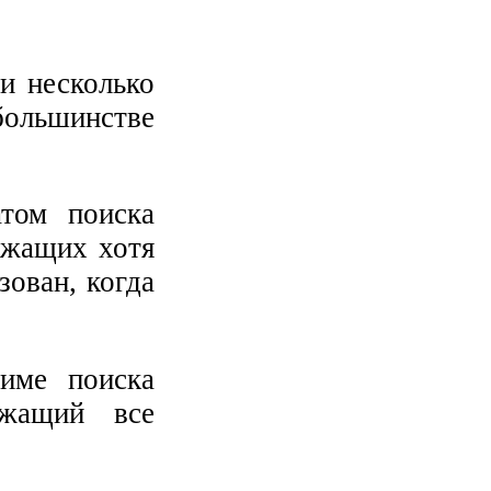
ли несколько
ольшинстве
том поиска
ржащих хотя
зован, когда
ме поиска
ржащий все