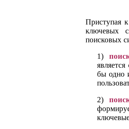
Приступая к
ключевых с
поисковых си
1)
поис
является
бы одно 
пользова
2)
поис
формиру
ключевые