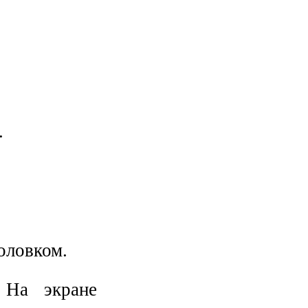
.
оловком.
На экране