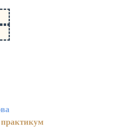
ова
 практикум