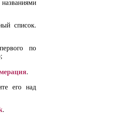
и названиями
ный список.
первого по
;
мерация
.
те его над
k
.