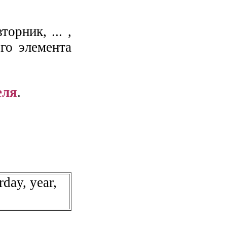
орник, ... ,
го элемента
еля
.
day, year,