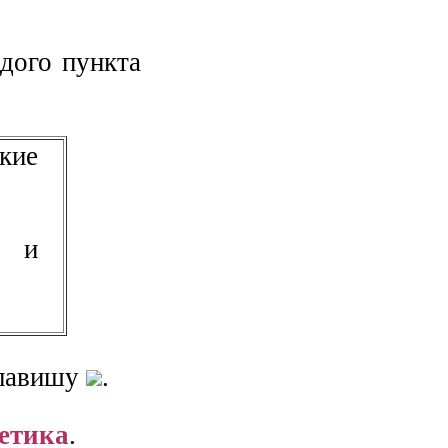
дого пункта
кие
х и
клавишу
.
етика
.