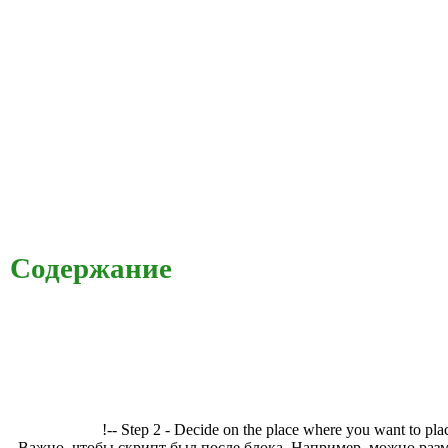
Содержание
!-- Step 2 - Decide on the place where you want to pla
. Важно, чтобы скрипт был после блока. Например, можно разм