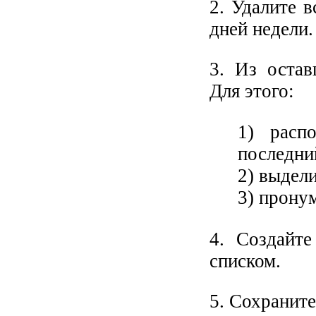
2. Удалите 
дней недели.
3. Из остав
Для этого:
1) расп
последний
2) выдели
3) прону
4. Создайт
списком.
5. Сохранит