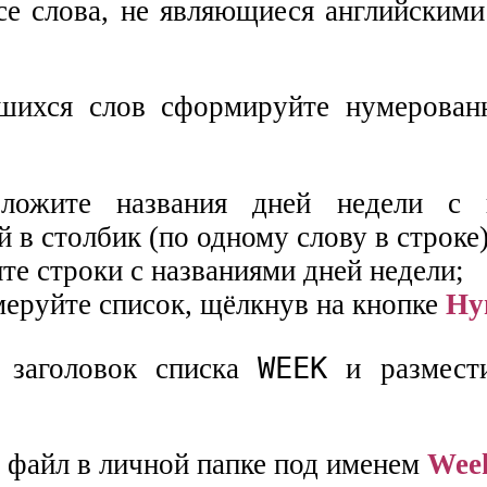
все слова, не являющиеся английским
шихся слов сформируйте нумерован
оложите названия дней недели с 
 в столбик (по одному слову в строке)
те строки с названиями дней недели;
меруйте список, щёлкнув на кнопке
Ну
WEEK
е заголовок списка
и размести
е файл в личной папке под именем
Wee