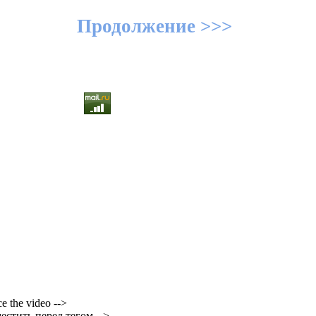
Продолжение >>>
ce the video -->
естить перед тегом -->