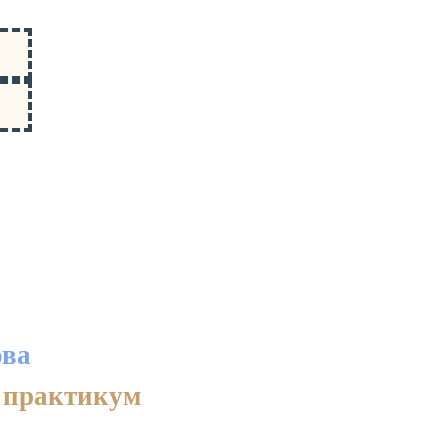
ова
 практикум