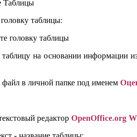
 головку таблицы:
е таблицу на основании информации и
е файл в личной папке под именем
Оце
 текстовый редактор
OpenOffice.org W
екст - название таблицы: