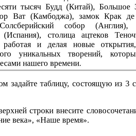
сяти тысяч Будд (Китай), Большое 
ор Ват (Камбоджа), замок Крак де
 Солсберийский собор (Англия), 
 (Испания), столица ацтеков Теноч
 работая и делая новые открытия,
ного уникальных творений, котор
десами нашего времени.
ом задайте таблицу, состоящую из 3 
 верхней строки внесите словосочета
ние века», «Наше время».