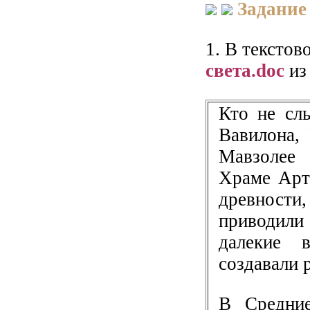
Задание
1. В текстов
света.dос
из
Кто не сл
Вавилона,
Мавзолее 
Храме Арт
древност
приводили
далекие 
создавали 
В Средние