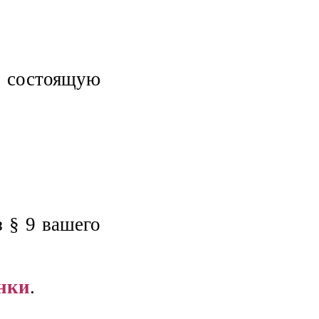
, состоящую
з § 9 вашего
нки
.