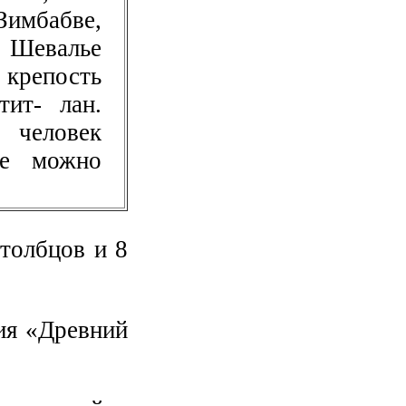
Зимбабве,
 Шевалье
крепость
тит- лан.
 человек
ые можно
столбцов и 8
ния «Древний