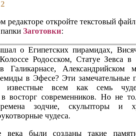
 2
ом редакторе откройте текстовый фай
 папки
Заготовки
:
ышал о Египетских пирамидах, Вися
 Колоссе Родосском, Статуе Зевса в
в Галикарнасе, Александрийском м
емиды в Эфесе? Эти замечательные 
и, известные всем как семь чуде
 в восторг современников. Но не то
времена зодчие, скульпторы и х
рукотворные чудеса.
 века были созданы такие памятн