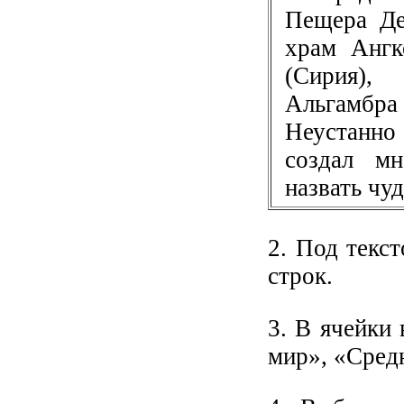
Пещера Де
храм Ангк
(Сирия),
Альгамбра
Неустанно
создал м
назвать чу
2. Под текст
строк.
3. В ячейки
мир», «Сред