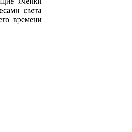
ющие ячейки
есами света
его времени