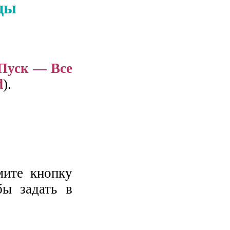
ицы
Пуск — Все
d
).
ите кнопку
бы задать в