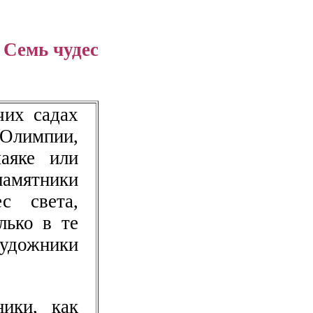
л
Семь чудес
чих садах
 Олимпии,
аяке или
памятники
с света,
лько в те
удожники
ики, как