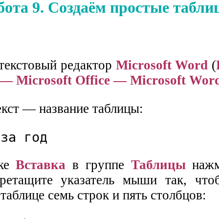
бота 9. Создаём простые табл
 текстовый редактор
Microsoft Word
(
 Microsoft Office — Microsoft Wor
екст — название таблицы:
 за год
дке
Вставка
в группе
Таблицы
нажм
ретащите указатель мыши так, что
таблице семь строк и пять столбцов: