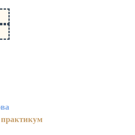
ова
 практикум