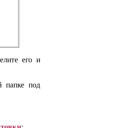
елите его и
й папке под
отовки
: