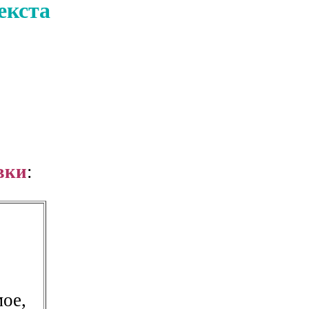
екста
вки
:
ое,