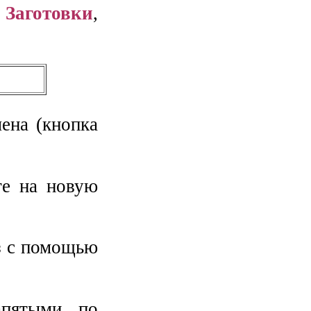
и
Заготовки
,
ена (кнопка
те на новую
аз с помощью
апятыми по