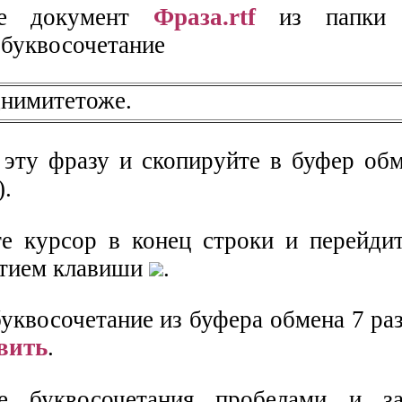
те документ
Фраза.rtf
из папк
буквосочетание
днимитетоже.
 эту фразу и скопируйте в буфер обм
).
те курсор в конец строки и перейди
атием клавиши
.
буквосочетание из буфера обмена 7 р
вить
.
те буквосочетания пробелами и з