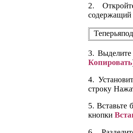
2. Открой
содержащий 
Теперьяпо
3. Выделите
Копировать
4. Установи
строку Наж
5. Вставьте 
кнопки
Вста
6. Раздели