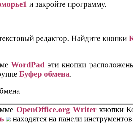
оморье1
и закройте программу.
 текстовый редактор. Найдите кнопки
мме
WordPad
эти кнопки расположены
руппе
Буфер обмена
.
амме
OpenOffice.org Writer
кнопки К
ь
находятся на панели инструментов