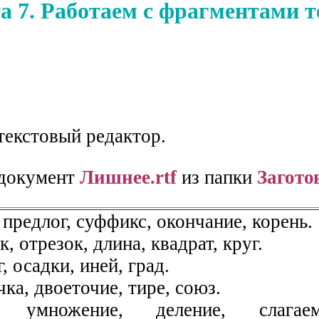
а 7. Работаем с фрагментами т
текстовый редактор.
 документ
Лишнеe.rtf
из папки
Загото
 предлог, суффикс, окончание, корень.
, отрезок, длина, квадрат, круг.
, осадки, иней, град.
чка, двоеточие, тире, союз.
, умножение, деление, слагаем