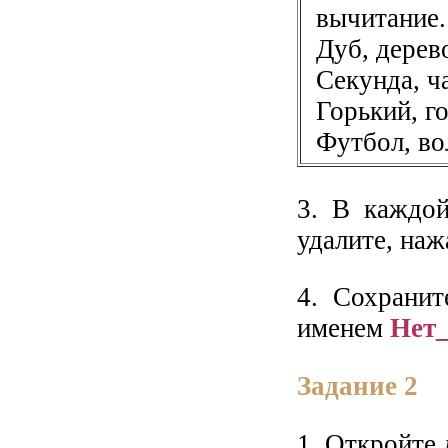
вычитание.
Дуб, дерево
Секунда, ча
Горький, г
Футбол, во
3. В каждой
удалите, на
4. Сохранит
именем
Нет
Задание 2
1. Откройте