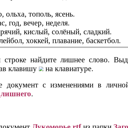
, ольха, тополь, ясень.
с, год, вечер, неделя.
орячий, кислый, солёный, сладкий.
лейбол, хоккей, плавание, баскетбол.
 строке найдите лишнее слово. Выд
жав клавишу
на клавиатуре.
е документ с изменениями в лично
_лишнего
.
 документ
Лукоморье.rtf
из папки
Заг