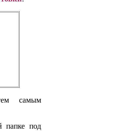
тем самым
й папке под