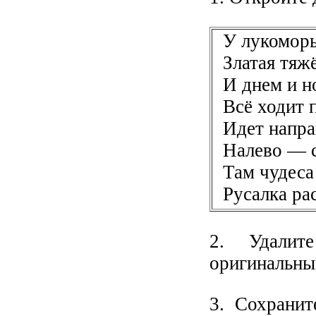
У лукоморь
Златая тяжё
И днем и н
Всё ходит п
Идет напра
Налево — с
Там чудеса
Русалка рас
2. Удалит
оригинальны
3. Сохранит