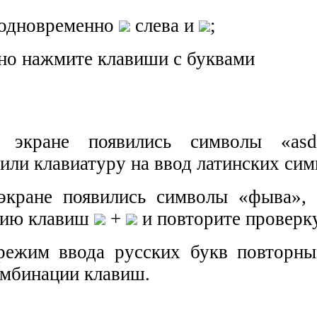
 одновременно
слева и
;
но нажмите клавиши с буквами
 экране появились символы «as
или клавиатуру на ввод латинских сим
экране появились символы «фыва»,
цию клавиш
+
и повторите проверк
режим ввода русских букв повторн
омбинации клавиш.