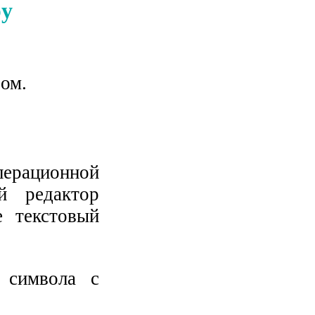
ру
ом.
перационной
й редактор
е текстовый
 символа с