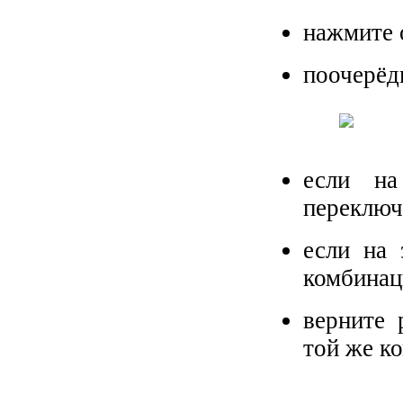
нажмите
поочерёд
если на
переключ
если на 
комбина
верните 
той же к