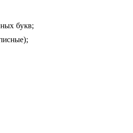
чных букв;
писные);