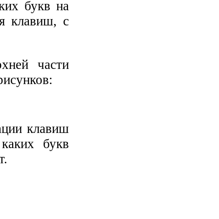
ких букв на
я клавиш, с
хней части
рисунков:
ации клавиш
каких букв
т.