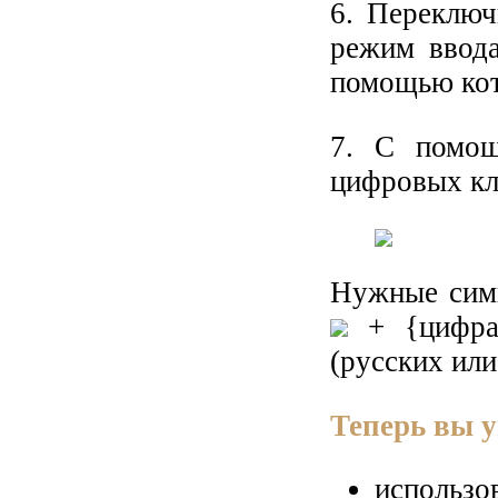
6. Переключ
режим ввода
помощью кот
7. С помощ
цифровых кл
Нужные сим
+ {цифра}
(русских или
Теперь вы у
использо