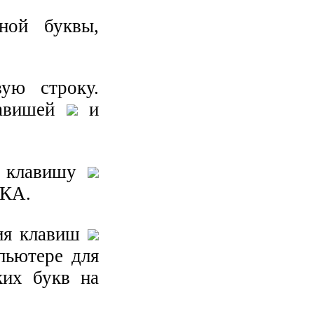
ной буквы,
ую строку.
лавишей
и
в клавишу
ИКА.
ция клавиш
пьютере для
ких букв на