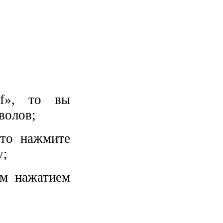
df», то вы
волов;
 то нажмите
у;
ым нажатием