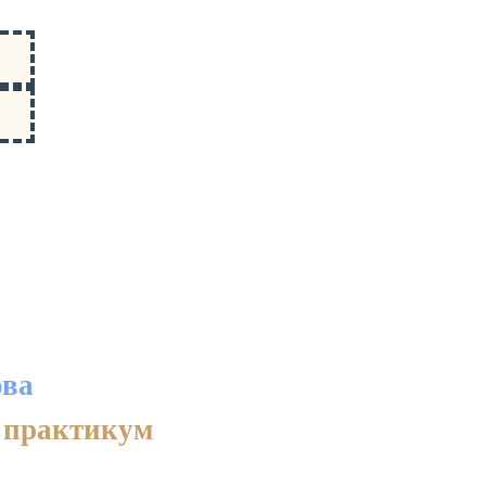
ова
 практикум