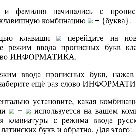
 и фамилия начинались с пропис
е клавишную комбинацию
+ {буква}.
ощью клавиши
перейдите на нов
те режим ввода прописных букв к
лово ИНФОРМАТИКА.
ежим ввода прописных букв, нажа
 наберите ещё раз слово ИНФОРМАТ
ентально установите, какая комбина
ли
+
используется на вашем ком
я клавиатуры с режима ввода русс
латинских букв и обратно. Для этого: