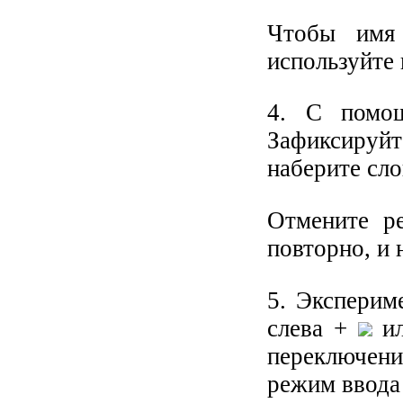
Чтобы имя
используйт
4. С пом
Зафиксируй
наберите с
Отмените р
повторно, и
5. Эксперим
слева +
и
переключени
режим ввода 