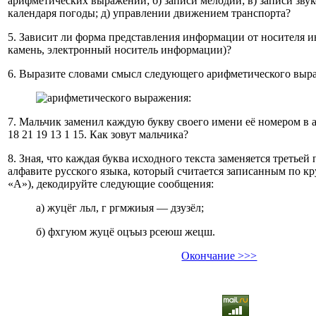
арифметических выражений; б) записи мелодий; в) записи звук
календаря погоды; д) управлении движением транспорта?
5. Зависит ли форма представления информации от носителя и
камень, электронный носитель информации)?
6. Выразите словами смысл следующего арифметического выр
7. Мальчик заменил каждую букву своего имени её номером в 
18 21 19 13 1 15. Как зовут мальчика?
8. Зная, что каждая буква исходного текста заменяется третьей 
алфавите русского языка, который считается записанным по кр
«А»), декодируйте следующие сообщения:
а) жуцёг льл, г ргмжиыя — дзузёл;
б) фхгуюм жуцё оцъыз рсеюш жецш.
Окончание >>>