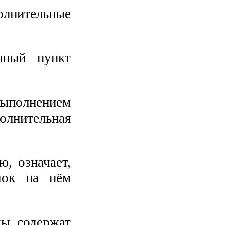
олнительные
анный пункт
выполнением
олнительная
, означает,
чок на нём
ды содержат