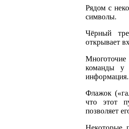
Рядом с нек
символы.
Чёрный тре
открывает в
Многоточие 
команды у 
информация.
Флажок («га
что этот п
позволяет ег
Некоторые 