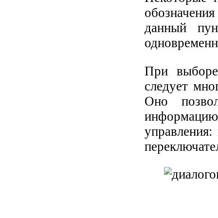
обозначения
данный пу
одновременн
При выборе
следует мно
Оно позво
информаци
управления:
переключател