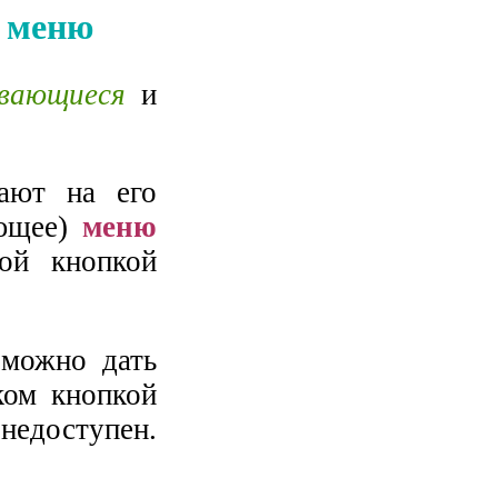
 меню
вающиеся
и
ают на его
ющее)
меню
вой кнопкой
 можно дать
ком кнопкой
недоступен.