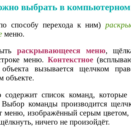
ожно выбрать в компьютерном
(по способу перехода к ним)
раскры
е
меню.
рыть
раскрывающееся меню
, щёлк
строке меню.
Контекстное
(всплыва
о объекта вызывается щелчком пра
м объекте.
 содержит список команд, которые
 Выбор команды производится щелч
 меню, изображённый серым цветом, 
щёлкнуть, ничего не произойдёт.