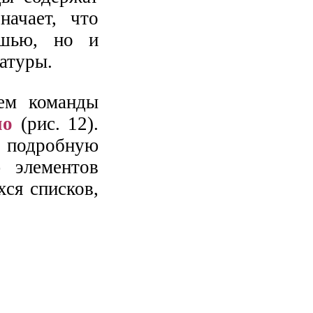
начает, что
ышью, но и
атуры.
ем команды
но
(рис. 12).
 подробную
 элементов
хся списков,