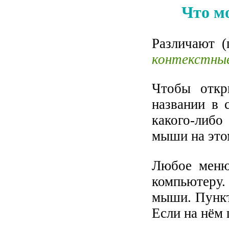
Что м
Различают 
контекстны
Чтобы отк
названии в 
какого-либ
мыши на это
Любое меню
компьютеру.
мыши. Пункт
Если на нём 