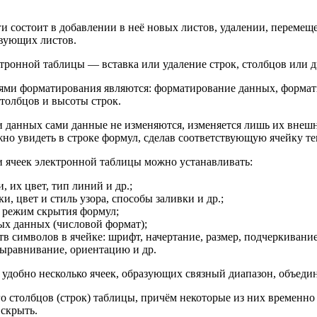
и состоит в добавлении в неё новых листов, удалении, перемещ
вующих листов.
тронной таблицы — вставка или удаление строк, столбцов или д
ми форматирования являются: форматирование данных, формати
толбцов и высоты строк.
данных сами данные не изменяются, изменяется лишь их внешн
но увидеть в строке формул, сделав соответствующую ячейку т
 ячеек электронной таблицы можно устанавливать:
, их цвет, тип линий и др.;
и, цвет и стиль узора, способы заливки и др.;
, режим скрытия формул;
ых данных (числовой формат);
тв символов в ячейке: шрифт, начертание, размер, подчеркивание
выравнивание, ориентацию и др.
 удобно несколько ячеек, образующих связный диапазон, объедин
о столбцов (строк) таблицы, причём некоторые из них временно
 скрыть.