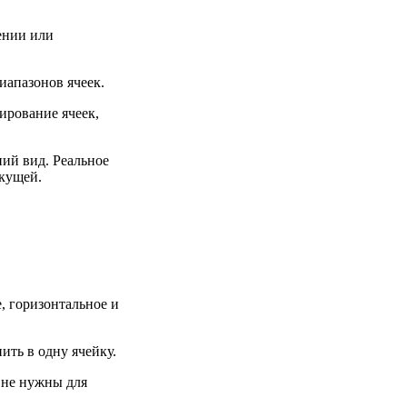
ении или
иапазонов ячеек.
рование ячеек,
ий вид. Реальное
екущей.
, горизонтальное и
ить в одну ячейку.
 не нужны для