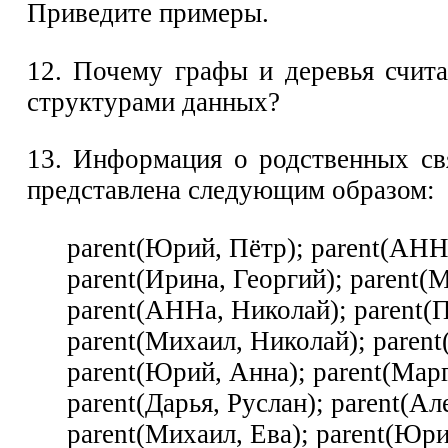
Приведите примеры.
12. Почему графы и деревья счит
структурами данных?
13. Информация о родственных св
представлена следующим образом:
parent(Юрий, Пётр); parent(AHHa
parent(Ирина, Георгий); parent(
parent(AHHa, Николай); parent(П
parent(Михаил, Николай); parent
parent(Юрий, Анна); parent(Map
parent(Дарья, Руслан); parent(Ал
parent(Михаил, Ева); parent(Юри