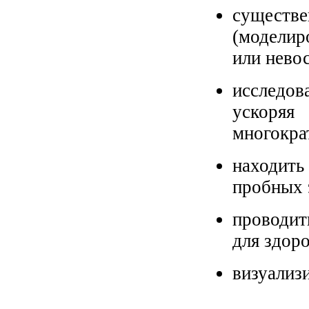
существ
(моделир
или нево
исследо
ускоряя
многокра
находить
пробных 
проводит
для здор
визуализ