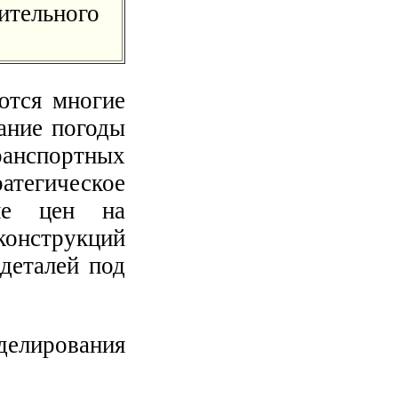
ельного
ются многие
ание погоды
ранспортных
атегическое
ние цен на
конструкций
 деталей под
делирования