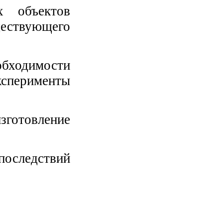
х объектов
ществующего
обходимости
сперименты
изготовление
 последствий