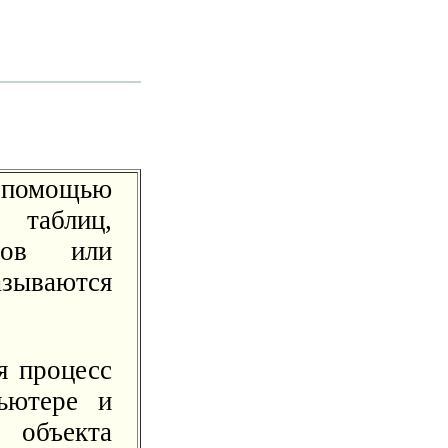
 помощью
 таблиц,
етов или
зываются
я процесс
ьютере и
объекта