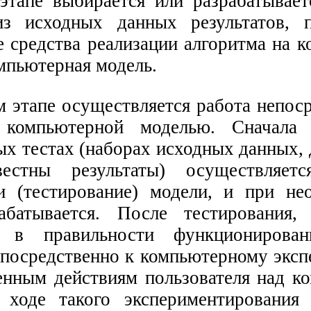
этапе выбирается или разрабатывает
из исходных данных результатов, 
 средства реализации алгоритма на к
мпьютерная модель.
м этапе осуществляется работа непос
 компьютерной моделью. Сначала 
ых тестах (наборах исходных данных,
вестны результаты) осуществляетс
и (тестирование) модели, и при не
абатывается. После тестирования,
ь в правильности функционирован
епосредственно к компьютерному экс
енным действиям пользователя над к
ходе такого экспериментирования 