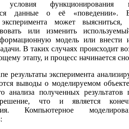
ся условия функционирования
ются данные о её «поведении». 
 эксперимента может выясниться,
твовать или изменить используемы
нформационную модель или внести 
адачи. В таких случаях происходит в
щему этапу, и процесс начинается сно
пе результаты эксперимента анализир
ются выводы о моделируемом объекте
го анализа полученных результатов 
 решение, что и является коне
ания. Компьютерное моделиров
: