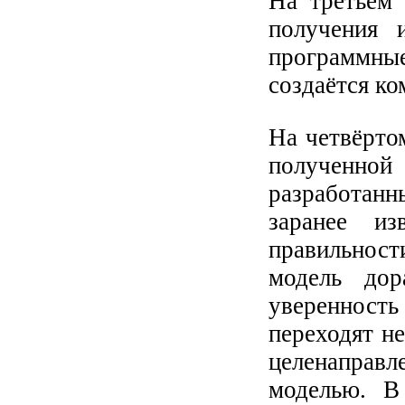
На третьем 
получения 
программные
создаётся ко
На четвёрто
полученной
разработанн
заранее из
правильност
модель дор
уверенност
переходят н
целенаправл
моделью. В 