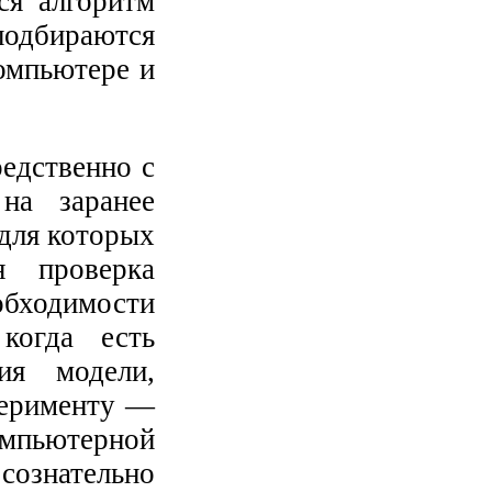
ся алгоритм
подбираются
омпьютере и
редственно с
на заранее
 для которых
я проверка
обходимости
 когда есть
ия модели,
перименту —
омпьютерной
сознательно