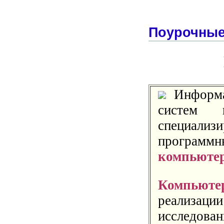
Поурочные
Информа
систем п
специали
программн
компьюте
Компьюте
реализаци
исследов