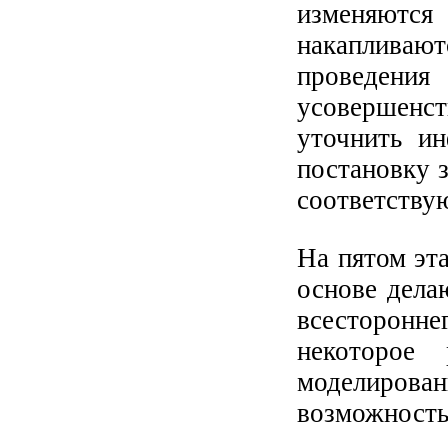
изменяют
накаплива
проведения
усовершенс
уточнить и
постановку з
соответствую
На пятом эта
основе дела
всесторонне
некоторое
моделиров
возможность