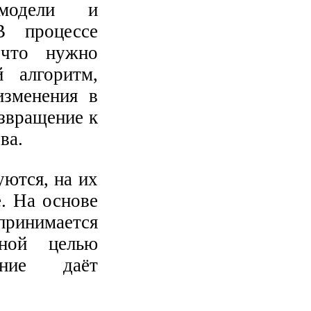
 модели и
В процессе
 что нужно
й алгоритм,
изменения в
озвращение к
ва.
уются, на их
. На основе
принимается
чной целью
ание даёт