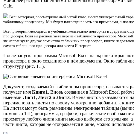
Наиболее распространёнными табличными процессорами являют
Calc.
Весь материал, рассматриваемый в этой главе, носит универсальный хара
табличному процессору. Мы будем иллюстрировать его примерами, выполнен
Все примеры, имеющиеся в учебнике, желательно повторять в среде имеющ
процессора. Если вы располагаете версией табличного процессора Microsoft 
же используете другое семейство табличных процессоров, ищите недоста
самого табличного процессора или в сети Интернет.
После запуска программы Microsoft Excel на экране открывают
процессора и окно созданного в нём документа. Окно табличн
структуру (рис. 1.1).
Документ, создаваемый в табличном процессоре, называется
р
получает имя
Книга1
. Вновь созданная в Microsoft Excel рабоч
именами
Лист1
,
Лист2
и
Лист3
. Имена листов указываются н
переименовать листы по своему усмотрению, добавить к книг
На листах могут быть размещены электронные таблицы (вычис
помощью ТП), диаграммы, графики, графические изображения 
просмотру любого листа книги можно выбором его ярлычка, а
части листа, которая не отображается в окне, можно использов