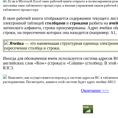
Если в Microsoft Excel окно рабочей книги открыто в полноэкранном реж
заголовка окна табличного процессора, а кнопки управления окном рабочей
табличного процессора.
В окне рабочей книги отображается содержимое текущего листа
электронной таблицей
столбцами
и
строками
разбита на
яче
латинского алфавита, строки пронумерованы. Адрес ячейки об
строки, на пересечении которых она находится (например: A1,
Ячейка
— это наименьшая структурная единица электронно
пересечении столбца и строки.
Иногда для обозначения ячеек используется система адресов R
английских слов «Row» (строка) и «Column» (столбец). В этой 
R3C3.
Выясните, как осуществляется переход к системе адресов RC в табличн
распоряжении. Посмотрите, каким в этой системе будет адрес ячейки АВ12.
Окончание >>>